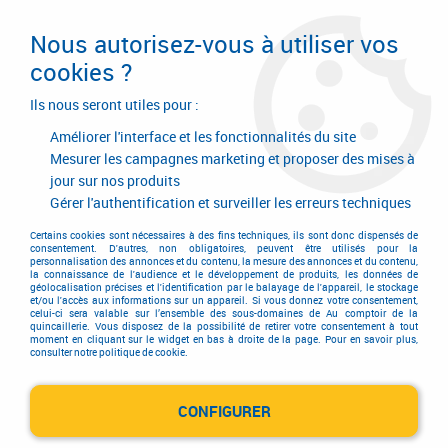
Livraison en 24/48H. Livraison offerte dès
95€ d'achat sur le site* Paiement en 4x
Nous autorisez-vous à utiliser vos
avec Paypal
cookies ?
0
Ils nous seront utiles pour :
Améliorer l'interface et les fonctionnalités du site
Mesurer les campagnes marketing et proposer des mises à
jour sur nos produits
Accueil
>
Electricité-plomberie
>
Equipement de collectivité
Gérer l'authentification et surveiller les erreurs techniques
Equipement de collectivité
Certains cookies sont nécessaires à des fins techniques, ils sont donc dispensés de
consentement. D'autres, non obligatoires, peuvent être utilisés pour la
personnalisation des annonces et du contenu, la mesure des annonces et du contenu,
la connaissance de l'audience et le développement de produits, les données de
géolocalisation précises et l'identification par le balayage de l'appareil, le stockage
et/ou l'accès aux informations sur un appareil. Si vous donnez votre consentement,
celui-ci sera valable sur l’ensemble des sous-domaines de Au comptoir de la
quincaillerie. Vous disposez de la possibilité de retirer votre consentement à tout
TRIER & FILTRER
moment en cliquant sur le widget en bas à droite de la page. Pour en savoir plus,
consulter notre politique de cookie.
CONFIGURER
3 articles sur
3