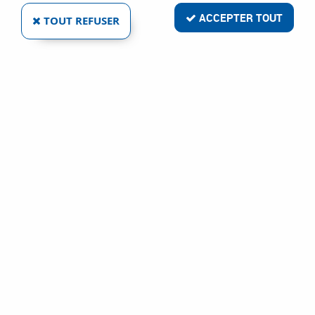
ACCEPTER TOUT
TOUT REFUSER
DELABIE
SIPHON SOL À SORTIE INTÉGRÉE
Ref :
96912
68,58 €
VOIR LE PRODUIT