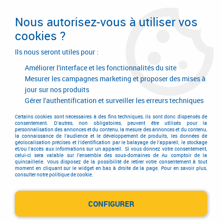
Livraison en 24/48H. Livraison offerte dès
95€ d'achat sur le site* Paiement en 4x
Nous autorisez-vous à utiliser vos
avec Paypal
cookies ?
0
Ils nous seront utiles pour :
Améliorer l'interface et les fonctionnalités du site
Mesurer les campagnes marketing et proposer des mises à
jour sur nos produits
Accueil
>
Electricité-plomberie
>
Pile
Gérer l'authentification et surveiller les erreurs techniques
Pile
Certains cookies sont nécessaires à des fins techniques, ils sont donc dispensés de
consentement. D'autres, non obligatoires, peuvent être utilisés pour la
personnalisation des annonces et du contenu, la mesure des annonces et du contenu,
la connaissance de l'audience et le développement de produits, les données de
géolocalisation précises et l'identification par le balayage de l'appareil, le stockage
et/ou l'accès aux informations sur un appareil. Si vous donnez votre consentement,
celui-ci sera valable sur l’ensemble des sous-domaines de Au comptoir de la
quincaillerie. Vous disposez de la possibilité de retirer votre consentement à tout
TRIER & FILTRER
moment en cliquant sur le widget en bas à droite de la page. Pour en savoir plus,
consulter notre politique de cookie.
CONFIGURER
7 articles sur
7