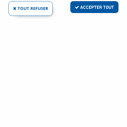
ACCEPTER TOUT
TOUT REFUSER
CDIX
PILES BOUTONS
Ref :
110381
1,75 €
VOIR LE PRODUIT