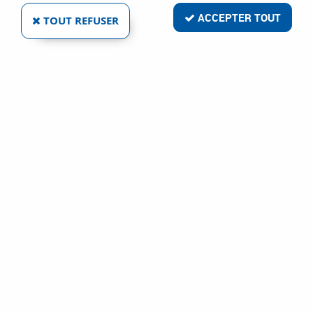
ACCEPTER TOUT
TOUT REFUSER
SENSIO FRANCE
ACCESSOIRE RAZOR X
Ref :
103735
1,27 €
VOIR LE PRODUIT