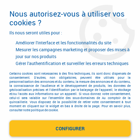
Livraison en 24/48H. Livraison offerte dès
95€ d'achat sur le site* Paiement en 4x
Nous autorisez-vous à utiliser vos
avec Paypal
cookies ?
0
Ils nous seront utiles pour :
Améliorer l'interface et les fonctionnalités du site
Mesurer les campagnes marketing et proposer des mises à
jour sur nos produits
Accueil
>
Electricité-plomberie
>
Luminaire led
>
Luminaire led
Gérer l'authentification et surveiller les erreurs techniques
Luminaire led
Certains cookies sont nécessaires à des fins techniques, ils sont donc dispensés de
consentement. D'autres, non obligatoires, peuvent être utilisés pour la
personnalisation des annonces et du contenu, la mesure des annonces et du contenu,
la connaissance de l'audience et le développement de produits, les données de
géolocalisation précises et l'identification par le balayage de l'appareil, le stockage
et/ou l'accès aux informations sur un appareil. Si vous donnez votre consentement,
celui-ci sera valable sur l’ensemble des sous-domaines de Au comptoir de la
quincaillerie. Vous disposez de la possibilité de retirer votre consentement à tout
TRIER & FILTRER
moment en cliquant sur le widget en bas à droite de la page. Pour en savoir plus,
consulter notre politique de cookie.
CONFIGURER
18 articles sur
137