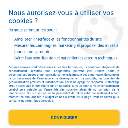
Livraison en 24/48H. Livraison offerte dès
95€ d'achat sur le site* Paiement en 4x
Nous autorisez-vous à utiliser vos
avec Paypal
cookies ?
0
Ils nous seront utiles pour :
Améliorer l'interface et les fonctionnalités du site
Mesurer les campagnes marketing et proposer des mises à
jour sur nos produits
Accueil
>
Consommables
>
Visserie, boulonnerie et pitonnerie
>
Visserie métrique inox
>
Écrou héxagonal frein
Gérer l'authentification et surveiller les erreurs techniques
Écrou héxagonal frein
Certains cookies sont nécessaires à des fins techniques, ils sont donc dispensés de
consentement. D'autres, non obligatoires, peuvent être utilisés pour la
personnalisation des annonces et du contenu, la mesure des annonces et du contenu,
la connaissance de l'audience et le développement de produits, les données de
géolocalisation précises et l'identification par le balayage de l'appareil, le stockage
et/ou l'accès aux informations sur un appareil. Si vous donnez votre consentement,
celui-ci sera valable sur l’ensemble des sous-domaines de Au comptoir de la
quincaillerie. Vous disposez de la possibilité de retirer votre consentement à tout
moment en cliquant sur le widget en bas à droite de la page. Pour en savoir plus,
TRIER & FILTRER
consulter notre politique de cookie.
CONFIGURER
2 articles sur
2