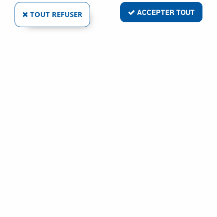
ACCEPTER TOUT
TOUT REFUSER
ACTON
ECROU HÉXAGONAL FREIN - INOX A2 - DIN 985
Ref :
1931
5,71 €
VOIR LE PRODUIT