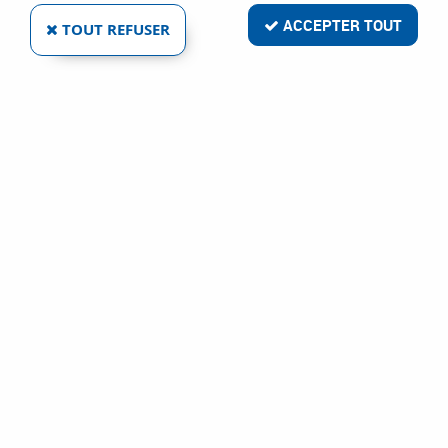
2 articles sur
2
ACCEPTER TOUT
TOUT REFUSER
VOLVIS
VIS ACIER BRUT VOLVIS - DIN 7991 - CLASSE DE
RÉSISTANCE 10-9
Ref :
1900
7,54 €
VOIR LE PRODUIT