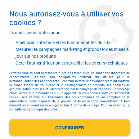
Livraison en 24/48H. Livraison offerte dès
95€ d'achat sur le site* Paiement en 4x
Nous autorisez-vous à utiliser vos
avec Paypal
cookies ?
0
Ils nous seront utiles pour :
Améliorer l'interface et les fonctionnalités du site
Mesurer les campagnes marketing et proposer des mises à
jour sur nos produits
Accueil
>
Consommables
>
Visserie, boulonnerie et pitonnerie
>
Vis métaux
>
Tête fraisée à 90° - 6 pans creux FHC
Gérer l'authentification et surveiller les erreurs techniques
Tête fraisée à 90° - 6 pans
Certains cookies sont nécessaires à des fins techniques, ils sont donc dispensés de
consentement. D'autres, non obligatoires, peuvent être utilisés pour la
personnalisation des annonces et du contenu, la mesure des annonces et du contenu,
creux FHC
la connaissance de l'audience et le développement de produits, les données de
géolocalisation précises et l'identification par le balayage de l'appareil, le stockage
et/ou l'accès aux informations sur un appareil. Si vous donnez votre consentement,
celui-ci sera valable sur l’ensemble des sous-domaines de Au comptoir de la
quincaillerie. Vous disposez de la possibilité de retirer votre consentement à tout
moment en cliquant sur le widget en bas à droite de la page. Pour en savoir plus,
consulter notre politique de cookie.
TRIER & FILTRER
CONFIGURER