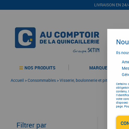
LIVRAISON EN 24/
Nous
Ils nou
Amél
NOS PRODUITS
MARQUES
Mes
Gére
Accueil
>
Consommables
>
Visserie, boulonnerie et pitonnerie
>
Ro
Certains 
obligatoi
contenu, 
l'identifi
votre con
disposez 
page. Pour
CO
Filtrer par