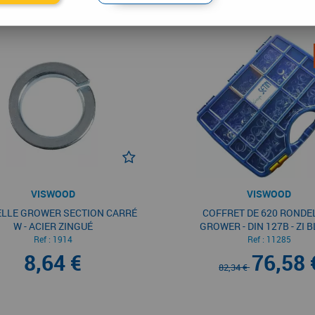
VISWOOD
VISWOOD
LLE GROWER SECTION CARRÉ
COFFRET DE 620 RONDE
W - ACIER ZINGUÉ
GROWER - DIN 127B - ZI 
Ref :
1914
Ref :
11285
8,64 €
76,58 
82,34 €