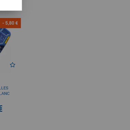
- 5,80 €
LLES
BLANC
€