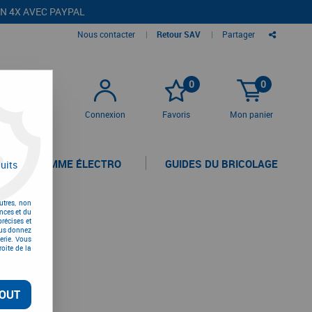
EN 4X AVEC PAYPAL
Nous contacter
|
Retour SAV
|
Partager
0
0
Connexion
Favoris
Mon panier
LA GAMME ÉLECTRO
GUIDES DU BRICOLAGE
uits
utres, non
nces et du
récises et
vous donnez
erie. Vous
oite de la
OUT