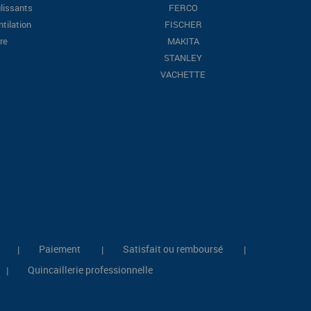
lissants
FERCO
ntilation
FISCHER
re
MAKITA
STANLEY
VACHETTE
Paiement
Satisfait ou remboursé
|
|
|
Quincaillerie professionnelle
|