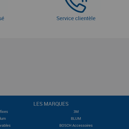
sé
Service clientèle
LES MARQUES
fixes
3M
Blum
BLUM
evables
BOSCH Accessoires