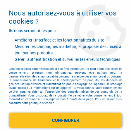
Livraison en 24/48H. Livraison offerte dès
95€ d'achat sur le site* Paiement en 4x
Nous autorisez-vous à utiliser vos
avec Paypal
cookies ?
0
Ils nous seront utiles pour :
Améliorer l'interface et les fonctionnalités du site
Mesurer les campagnes marketing et proposer des mises à
jour sur nos produits
Accueil
>
Consommables
>
Visserie, boulonnerie et pitonnerie
>
Goujon à sertir
>
Goujon à sertir
Gérer l'authentification et surveiller les erreurs techniques
Goujon à sertir
Certains cookies sont nécessaires à des fins techniques, ils sont donc dispensés de
consentement. D'autres, non obligatoires, peuvent être utilisés pour la
personnalisation des annonces et du contenu, la mesure des annonces et du contenu,
la connaissance de l'audience et le développement de produits, les données de
géolocalisation précises et l'identification par le balayage de l'appareil, le stockage
et/ou l'accès aux informations sur un appareil. Si vous donnez votre consentement,
TRIER & FILTRER
celui-ci sera valable sur l’ensemble des sous-domaines de Au comptoir de la
quincaillerie. Vous disposez de la possibilité de retirer votre consentement à tout
moment en cliquant sur le widget en bas à droite de la page. Pour en savoir plus,
consulter notre politique de cookie.
1 article sur
1
CONFIGURER