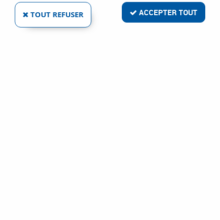
ACCEPTER TOUT
TOUT REFUSER
SCELL-IT
GOUJON À SERTIR ACIER
Ref :
75728
224,47 €
VOIR LE PRODUIT
1 article sur
1