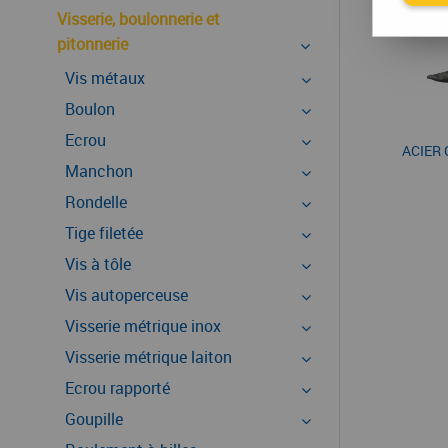
Visserie, boulonnerie et
pitonnerie
Vis métaux
Boulon
Ecrou
ACIER 
Manchon
Rondelle
Tige filetée
Vis à tôle
Vis autoperceuse
Visserie métrique inox
Visserie métrique laiton
Ecrou rapporté
Goupille