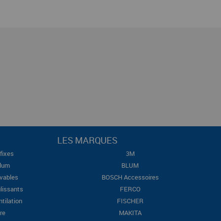
LES MARQUES
fixes
3M
Blum
BLUM
evables
BOSCH Accessoires
lissants
FERCO
ntilation
FISCHER
re
MAKITA