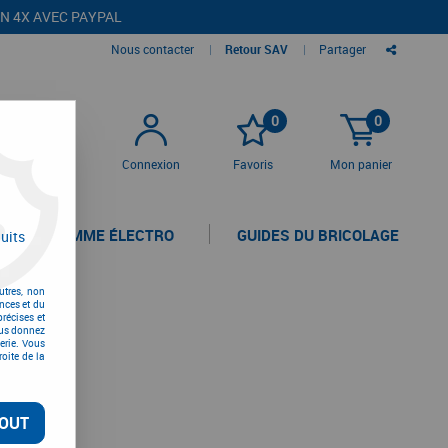
EN 4X AVEC PAYPAL
Nous contacter
|
Retour SAV
|
Partager
0
0
Connexion
Favoris
Mon panier
LA GAMME ÉLECTRO
GUIDES DU BRICOLAGE
uits
utres, non
nces et du
récises et
vous donnez
erie. Vous
oite de la
OUT