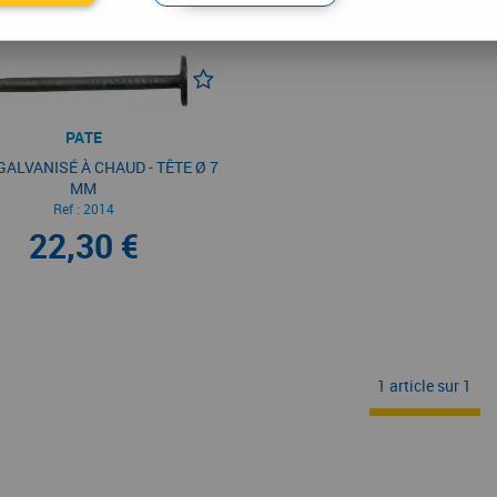
PATE
GALVANISÉ À CHAUD - TÊTE Ø 7
MM
Ref :
2014
22,30 €
1 article sur
1