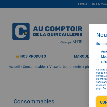
LIVRAISON EN 24/
Nous
Ils nou
Amél
NOS PRODUITS
MARQUES
Mes
Gére
Accueil
>
Consommables
>
Visserie, boulonnerie et pitonnerie
>
Cl
Certains 
obligatoi
contenu, 
l'identifi
votre con
disposez 
page. Pour
Consommables
CO