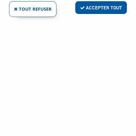
ACCEPTER TOUT
TOUT REFUSER
SIMPSON STRONG
SABOTS À AILES EXTÉRIEURES ET INTÉRIEURES
Ref :
6666
4,44 €
VOIR LE PRODUIT