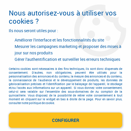
Livraison en 24/48H. Livraison offerte dès
95€ d'achat sur le site* Paiement en 4x
Nous autorisez-vous à utiliser vos
avec Paypal
cookies ?
0
Ils nous seront utiles pour :
Améliorer l'interface et les fonctionnalités du site
Mesurer les campagnes marketing et proposer des mises à
jour sur nos produits
Accueil
>
Quincaillerie générale de bâtiment
>
Quincaillerie générale
>
Connecteur métallique assemblage bois
>
Sabot de solive
Gérer l'authentification et surveiller les erreurs techniques
Sabot de solive
Certains cookies sont nécessaires à des fins techniques, ils sont donc dispensés de
consentement. D'autres, non obligatoires, peuvent être utilisés pour la
personnalisation des annonces et du contenu, la mesure des annonces et du contenu,
la connaissance de l'audience et le développement de produits, les données de
géolocalisation précises et l'identification par le balayage de l'appareil, le stockage
et/ou l'accès aux informations sur un appareil. Si vous donnez votre consentement,
celui-ci sera valable sur l’ensemble des sous-domaines de Au comptoir de la
quincaillerie. Vous disposez de la possibilité de retirer votre consentement à tout
moment en cliquant sur le widget en bas à droite de la page. Pour en savoir plus,
TRIER & FILTRER
consulter notre politique de cookie.
CONFIGURER
4 articles sur
4