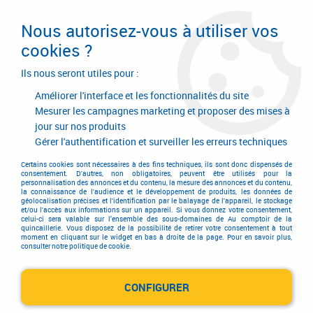
Livraison en 24/48H. Livraison offerte dès
95€ d'achat sur le site* Paiement en 4x
Nous autorisez-vous à utiliser vos
avec Paypal
cookies ?
0
Ils nous seront utiles pour :
Améliorer l'interface et les fonctionnalités du site
Mesurer les campagnes marketing et proposer des mises à
jour sur nos produits
Accueil
>
Quincaillerie générale de bâtiment
>
Quincaillerie générale
>
Main courante et garde-corps inox 316
Gérer l'authentification et surveiller les erreurs techniques
Main courante et garde-corps
Certains cookies sont nécessaires à des fins techniques, ils sont donc dispensés de
consentement. D'autres, non obligatoires, peuvent être utilisés pour la
personnalisation des annonces et du contenu, la mesure des annonces et du contenu,
inox 316
la connaissance de l'audience et le développement de produits, les données de
géolocalisation précises et l'identification par le balayage de l'appareil, le stockage
et/ou l'accès aux informations sur un appareil. Si vous donnez votre consentement,
celui-ci sera valable sur l’ensemble des sous-domaines de Au comptoir de la
quincaillerie. Vous disposez de la possibilité de retirer votre consentement à tout
moment en cliquant sur le widget en bas à droite de la page. Pour en savoir plus,
consulter notre politique de cookie.
Gamme Stick-it
CONFIGURER