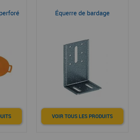
 perforé
Équerre de bardage
DUITS
VOIR TOUS LES PRODUITS