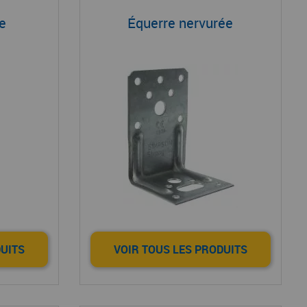
ge
Équerre nervurée
DUITS
VOIR TOUS LES PRODUITS