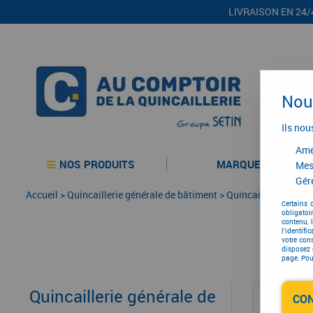
LIVRAISON EN 24/
Nous
Ils nou
Amél
NOS PRODUITS
MARQUES
Mes
Gére
Accueil
>
Quincaillerie générale de bâtiment
>
Quincaillerie génér
Certains 
obligatoi
Con
contenu, 
l'identifi
votre con
disposez 
page. Pour
Quincaillerie générale de
CO