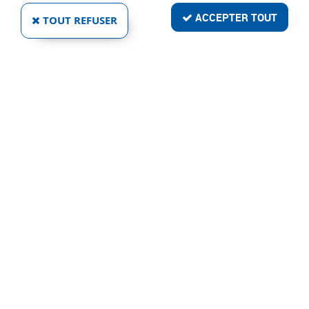
ACCEPTER TOUT
TOUT REFUSER
JARDINIER MASSARD
AGRAFES D'ÉTAGÈRE TYPE `PORTE - MANTEAUX`
Ref :
5629
0,66 €
VOIR LE PRODUIT