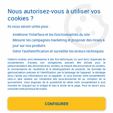
Livraison en 24/48H. Livraison offerte dès
95€ d'achat sur le site* Paiement en 4x
Nous autorisez-vous à utiliser vos
avec Paypal
cookies ?
0
Ils nous seront utiles pour :
Améliorer l'interface et les fonctionnalités du site
Mesurer les campagnes marketing et proposer des mises à
jour sur nos produits
Accueil
>
Quincaillerie générale de bâtiment
>
Quincaillerie générale
>
Agrafe d'étagère
>
Agrafes d'étagère
Gérer l'authentification et surveiller les erreurs techniques
Agrafes d'étagère
Certains cookies sont nécessaires à des fins techniques, ils sont donc dispensés de
consentement. D'autres, non obligatoires, peuvent être utilisés pour la
personnalisation des annonces et du contenu, la mesure des annonces et du contenu,
la connaissance de l'audience et le développement de produits, les données de
géolocalisation précises et l'identification par le balayage de l'appareil, le stockage
et/ou l'accès aux informations sur un appareil. Si vous donnez votre consentement,
celui-ci sera valable sur l’ensemble des sous-domaines de Au comptoir de la
quincaillerie. Vous disposez de la possibilité de retirer votre consentement à tout
moment en cliquant sur le widget en bas à droite de la page. Pour en savoir plus,
TRIER & FILTRER
consulter notre politique de cookie.
CONFIGURER
2 articles sur
2