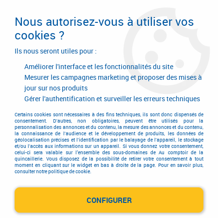
Livraison en 24/48H. Livraison offerte dès
95€ d'achat sur le site* Paiement en 4x
Nous autorisez-vous à utiliser vos
avec Paypal
cookies ?
0
Ils nous seront utiles pour :
Améliorer l'interface et les fonctionnalités du site
Mesurer les campagnes marketing et proposer des mises à
jour sur nos produits
Accueil
>
Quincaillerie générale de bâtiment
>
Accessoires pour la porte
>
Verrou
>
Verrou automatique
Gérer l'authentification et surveiller les erreurs techniques
Verrou automatique
Certains cookies sont nécessaires à des fins techniques, ils sont donc dispensés de
consentement. D'autres, non obligatoires, peuvent être utilisés pour la
personnalisation des annonces et du contenu, la mesure des annonces et du contenu,
la connaissance de l'audience et le développement de produits, les données de
géolocalisation précises et l'identification par le balayage de l'appareil, le stockage
et/ou l'accès aux informations sur un appareil. Si vous donnez votre consentement,
celui-ci sera valable sur l’ensemble des sous-domaines de Au comptoir de la
quincaillerie. Vous disposez de la possibilité de retirer votre consentement à tout
moment en cliquant sur le widget en bas à droite de la page. Pour en savoir plus,
TRIER & FILTRER
consulter notre politique de cookie.
CONFIGURER
6 articles sur
6