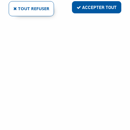
ACCEPTER TOUT
TOUT REFUSER
VACHETTE
VERROU AUTOMATIQUE ACIER VERNI
Ref :
5496
17,00 €
VOIR LE PRODUIT