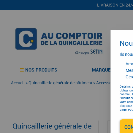
LIVRAISON EN 24/
Nous
Ils nou
Amél
NOS PRODUITS
MARQUES
Mes
Gére
Accueil
>
Quincaillerie générale de bâtiment
>
Accessoires pour la
Certains 
obligatoi
contenu, 
l'identifi
votre con
disposez 
page. Pour
Quincaillerie générale de
CO