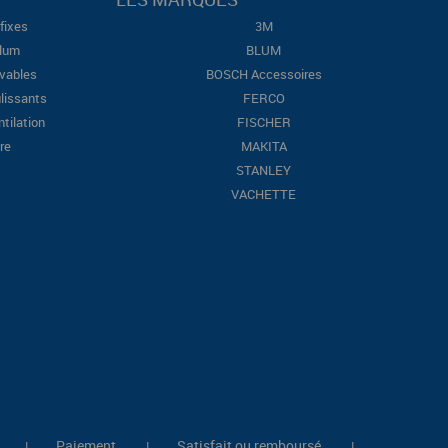
fixes
3M
Blum
BLUM
evables
BOSCH Accessoires
lissants
FERCO
ntilation
FISCHER
re
MAKITA
STANLEY
VACHETTE
Paiement
Satisfait ou remboursé
|
|
|