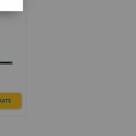
ture
DUITS