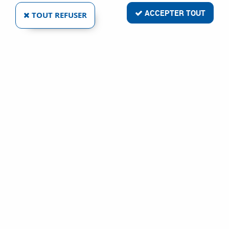
ACCEPTER TOUT
TOUT REFUSER
VOIR TOUS LES PRODUITS
Ferme-porte TS 93 B2S et 93 G2S - TS 92 -
TS 91