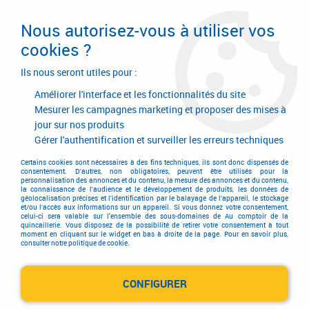
Livraison en 24/48H. Livraison offerte dès
95€ d'achat sur le site* Paiement en 4x
Nous autorisez-vous à utiliser vos
avec Paypal
cookies ?
0
Ils nous seront utiles pour :
Améliorer l'interface et les fonctionnalités du site
Mesurer les campagnes marketing et proposer des mises à
jour sur nos produits
Accueil
>
Quincaillerie générale de bâtiment
>
Accessoires pour la porte
>
Ferme-porte à came Dorma
Gérer l'authentification et surveiller les erreurs techniques
Ferme-porte à came Dorma
Certains cookies sont nécessaires à des fins techniques, ils sont donc dispensés de
consentement. D'autres, non obligatoires, peuvent être utilisés pour la
personnalisation des annonces et du contenu, la mesure des annonces et du contenu,
la connaissance de l'audience et le développement de produits, les données de
géolocalisation précises et l'identification par le balayage de l'appareil, le stockage
et/ou l'accès aux informations sur un appareil. Si vous donnez votre consentement,
celui-ci sera valable sur l’ensemble des sous-domaines de Au comptoir de la
quincaillerie. Vous disposez de la possibilité de retirer votre consentement à tout
moment en cliquant sur le widget en bas à droite de la page. Pour en savoir plus,
consulter notre politique de cookie.
Ferme-porte TS 98 XEA
CONFIGURER