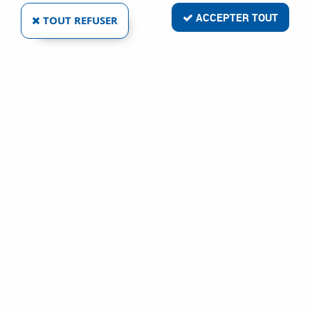
ACCEPTER TOUT
TOUT REFUSER
SAVIGNY
FERMETURE À LEVIER A CROCHET DROIT - ACIER
ZINGUÉ
Ref :
1066
3,94 €
VOIR LE PRODUIT