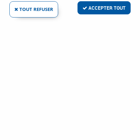
ACCEPTER TOUT
TOUT REFUSER
VACHETTE
FERME PORTE DC 110
Ref :
91005
51,20 €
VOIR LE PRODUIT
1 article sur
1