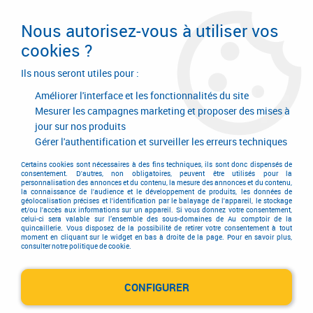
Livraison en 24/48H. Livraison offerte dès
95€ d'achat sur le site* Paiement en 4x
Nous autorisez-vous à utiliser vos
avec Paypal
cookies ?
0
Ils nous seront utiles pour :
Améliorer l'interface et les fonctionnalités du site
Mesurer les campagnes marketing et proposer des mises à
jour sur nos produits
Accueil
>
Quincaillerie générale de bâtiment
>
Accessoires pour la porte
>
Ferme-porte Vachette
>
Ferme-porte DC 110
Gérer l'authentification et surveiller les erreurs techniques
Ferme-porte DC 110
Certains cookies sont nécessaires à des fins techniques, ils sont donc dispensés de
consentement. D'autres, non obligatoires, peuvent être utilisés pour la
personnalisation des annonces et du contenu, la mesure des annonces et du contenu,
la connaissance de l'audience et le développement de produits, les données de
géolocalisation précises et l'identification par le balayage de l'appareil, le stockage
et/ou l'accès aux informations sur un appareil. Si vous donnez votre consentement,
celui-ci sera valable sur l’ensemble des sous-domaines de Au comptoir de la
quincaillerie. Vous disposez de la possibilité de retirer votre consentement à tout
moment en cliquant sur le widget en bas à droite de la page. Pour en savoir plus,
TRIER & FILTRER
consulter notre politique de cookie.
CONFIGURER
1 article sur
1