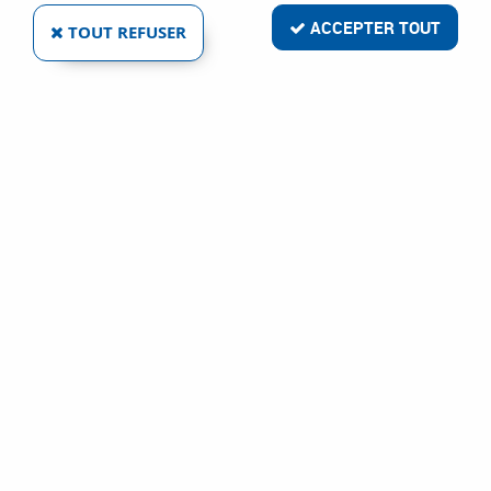
ACCEPTER TOUT
TOUT REFUSER
- 0,84 €
BRICARD SAS
ENSEMBLE QUÉBEC DESIGN - ENSEMBLE SUR
ROSACES - ARGENT
Ref :
13995
7,51 €
8,35 €
VOIR LE PRODUIT