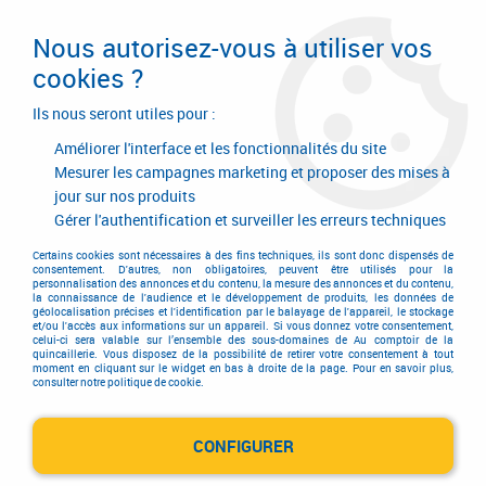
Livraison en 24/48H. Livraison offerte dès
95€ d'achat sur le site* Paiement en 4x
Nous autorisez-vous à utiliser vos
avec Paypal
cookies ?
0
Ils nous seront utiles pour :
Améliorer l'interface et les fonctionnalités du site
Mesurer les campagnes marketing et proposer des mises à
jour sur nos produits
Accueil
>
Garnitures de portes et de fenêtres
>
Ensemble de portes
>
Ensemble aluminium anodisé
>
Ensemble Québec design
Gérer l'authentification et surveiller les erreurs techniques
Ensemble Québec design
Certains cookies sont nécessaires à des fins techniques, ils sont donc dispensés de
consentement. D'autres, non obligatoires, peuvent être utilisés pour la
personnalisation des annonces et du contenu, la mesure des annonces et du contenu,
la connaissance de l'audience et le développement de produits, les données de
géolocalisation précises et l'identification par le balayage de l'appareil, le stockage
et/ou l'accès aux informations sur un appareil. Si vous donnez votre consentement,
celui-ci sera valable sur l’ensemble des sous-domaines de Au comptoir de la
quincaillerie. Vous disposez de la possibilité de retirer votre consentement à tout
moment en cliquant sur le widget en bas à droite de la page. Pour en savoir plus,
TRIER & FILTRER
consulter notre politique de cookie.
CONFIGURER
2 articles sur
2