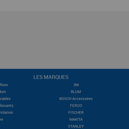
LES MARQUES
fixes
3M
Blum
BLUM
evables
BOSCH Accessoires
lissants
FERCO
ntilation
FISCHER
re
MAKITA
STANLEY