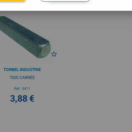
TORBEL INDUSTRIE
TIGE CARRÉE
Ref :
5411
3,88 €