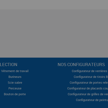
LECTION
NOS CONFIGURATEURS
Vêtement de travail
Configurateur de verrières 
Burineurs
Configurateur de tiroirs 
Scie sabre
Configurateur de portes rel
Perceuse
Configurateur de placards cou
Bouton de porte
Configurateur de grilles de ve
Configurateur de peintu