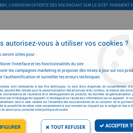
48H. LIVRAISON OFFERTE DÈS 95€ D'ACHAT SUR LE SITE* PAIEMENT 
 autorisez-vous à utiliser vos cookies ?
s seront utiles pour :
iorer l'interface et les fonctionnalités du site
CONFIGURATEURS
PROMOTIONS
urer les campagnes marketing et proposer des mises à jour sur nos prod
r l'authentification et surveiller les erreurs techniques
ton et béquille
>
Accessoire pour bouton et béquille
>
Tige carrée de fen
cookies sont nécessaires à des fins techniques, ils sont donc dispensés de consentement. D'a
res, peuvent être utilisés pour la personnalisation des annonces et du contenu, la mesure des anno
Tige carrée de fenêtre
la connaissance de l'audience et le développement de produits, les données de géolocalisation p
cation par le balayage de l'appareil, le stockage et/ou l'accès aux informations sur un appareil. Si 
sentement, celui-ci sera valable sur l’ensemble des sous-domaines de Au comptoir de la quincaill
de la possibilité de retirer votre consentement à tout moment en cliquant sur le widget en bas à dr
 en savoir plus, consulter notre politique de cookie.
ACCEPTER T
NFIGURER
TOUT REFUSER
1 article sur
1