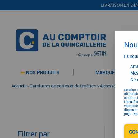
LIVRAISON EN 24/
Nous
Ils nou
Amél
NOS PRODUITS
MARQUES
Mes
Gére
Accueil
>
Garnitures de portes et de fenêtres
>
Accessoire pour bou
Certains 
obligatoi
contenu, 
l'identifi
votre con
disposez 
page. Pour
CO
Filtrer par