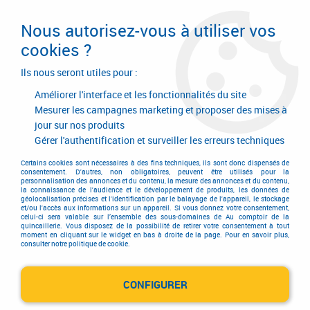
Livraison en 24/48H. Livraison offerte dès
95€ d'achat sur le site* Paiement en 4x
Nous autorisez-vous à utiliser vos
avec Paypal
cookies ?
0
Ils nous seront utiles pour :
Améliorer l'interface et les fonctionnalités du site
Mesurer les campagnes marketing et proposer des mises à
jour sur nos produits
Accueil
>
Consommables
>
Fixation
>
Fil
>
Fil en rouleau
>
Fil acier
galvanisé - rouleau de 5 kg
Gérer l'authentification et surveiller les erreurs techniques
Certains cookies sont nécessaires à des fins techniques, ils sont donc dispensés de
consentement. D'autres, non obligatoires, peuvent être utilisés pour la
personnalisation des annonces et du contenu, la mesure des annonces et du contenu,
la connaissance de l'audience et le développement de produits, les données de
géolocalisation précises et l'identification par le balayage de l'appareil, le stockage
et/ou l'accès aux informations sur un appareil. Si vous donnez votre consentement,
celui-ci sera valable sur l’ensemble des sous-domaines de Au comptoir de la
quincaillerie. Vous disposez de la possibilité de retirer votre consentement à tout
moment en cliquant sur le widget en bas à droite de la page. Pour en savoir plus,
consulter notre politique de cookie.
CONFIGURER