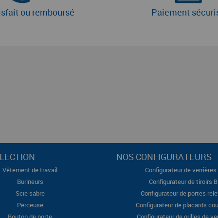
isfait ou remboursé
Paiement sécuri
LECTION
NOS CONFIGURATEURS
Vêtement de travail
Configurateur de verrières 
Burineurs
Configurateur de tiroirs 
Scie sabre
Configurateur de portes rel
Perceuse
Configurateur de placards cou
Bouton de porte
Configurateur de grilles de ve