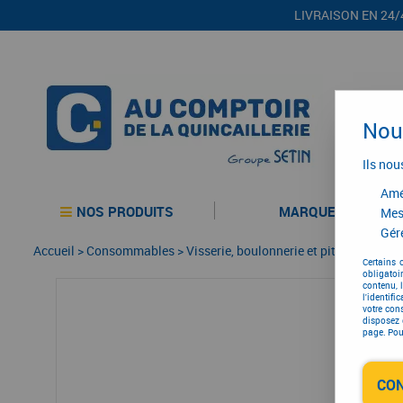
LIVRAISON EN 24/
Nous
Ils nou
Amél
NOS PRODUITS
MARQUES
Mes
Gére
Accueil
>
Consommables
>
Visserie, boulonnerie et pitonnerie
>
Cl
Certains 
obligatoi
contenu, 
l'identifi
votre con
disposez 
page. Pour
CO