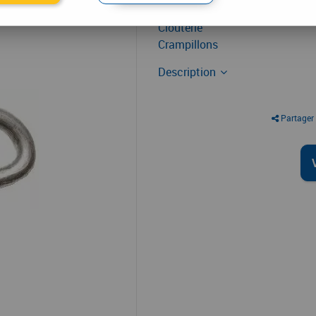
Clouterie
Crampillons
Description
Partager