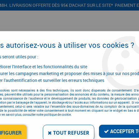
48H. LIVRAISON OFFERTE DÈS 95€ D'ACHAT SUR LE SITE* PAIEMENT 
 autorisez-vous à utiliser vos cookies ?
s seront utiles pour :
iorer l'interface et les fonctionnalités du site
CONFIGURATEURS
PROMOTIONS
urer les campagnes marketing et proposer des mises à jour sur nos prod
r l'authentification et surveiller les erreurs techniques
outerie
>
Crampillons
>
Acier galvanisé - boîte de 5 kg
cookies sont nécessaires à des fins techniques, ils sont donc dispensés de consentement. D'a
res, peuvent être utilisés pour la personnalisation des annonces et du contenu, la mesure des anno
la connaissance de l'audience et le développement de produits, les données de géolocalisation p
cation par le balayage de l'appareil, le stockage et/ou l'accès aux informations sur un appareil. Si 
sentement, celui-ci sera valable sur l’ensemble des sous-domaines de Au comptoir de la quincaill
de la possibilité de retirer votre consentement à tout moment en cliquant sur le widget en bas à dr
 en savoir plus, consulter notre politique de cookie.
ACIER GALVANISÉ - BOÎT
Réf. :
2034
ACCEPTER T
NFIGURER
TOUT REFUSER
60
,
78
€
TTC