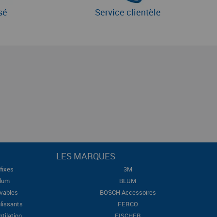
sé
Service clientèle
LES MARQUES
fixes
3M
Blum
BLUM
evables
BOSCH Accessoires
lissants
FERCO
ntilation
FISCHER