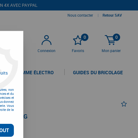
EN 4X AVEC PAYPAL
Nous contacter
|
Retour SAV
0
0
Connexion
Favoris
Mon panier
LA GAMME ÉLECTRO
GUIDES DU BRICOLAGE
uits
utres, non
nces et du
récises et
vous donnez
erie. Vous
oite de la
E DE 5 KG
OUT