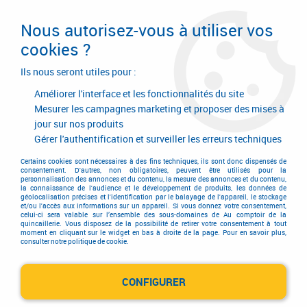
Livraison en 24/48H. Livraison offerte dès
95€ d'achat sur le site* Paiement en 4x
Nous autorisez-vous à utiliser vos
avec Paypal
cookies ?
0
Ils nous seront utiles pour :
Améliorer l'interface et les fonctionnalités du site
Mesurer les campagnes marketing et proposer des mises à
jour sur nos produits
Accueil
>
Consommables
>
Visserie, boulonnerie et pitonnerie
>
Clouterie
>
Pointe tête plate large
>
Acier galvanisé
Gérer l'authentification et surveiller les erreurs techniques
Certains cookies sont nécessaires à des fins techniques, ils sont donc dispensés de
consentement. D'autres, non obligatoires, peuvent être utilisés pour la
personnalisation des annonces et du contenu, la mesure des annonces et du contenu,
la connaissance de l'audience et le développement de produits, les données de
géolocalisation précises et l'identification par le balayage de l'appareil, le stockage
et/ou l'accès aux informations sur un appareil. Si vous donnez votre consentement,
celui-ci sera valable sur l’ensemble des sous-domaines de Au comptoir de la
quincaillerie. Vous disposez de la possibilité de retirer votre consentement à tout
moment en cliquant sur le widget en bas à droite de la page. Pour en savoir plus,
consulter notre politique de cookie.
CONFIGURER