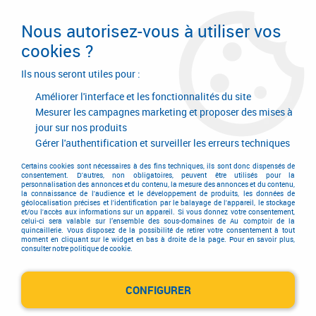
Livraison en 24/48H. Livraison offerte dès
95€ d'achat sur le site* Paiement en 4x
Nous autorisez-vous à utiliser vos
avec Paypal
cookies ?
0
Ils nous seront utiles pour :
Améliorer l'interface et les fonctionnalités du site
Mesurer les campagnes marketing et proposer des mises à
jour sur nos produits
Accueil
>
Ferrures de portes et de fenêtres
>
Ferme-imposte et boîtier à chaîne électrique
>
Boîtier à chaîne électrique
Gérer l'authentification et surveiller les erreurs techniques
>
Boîtier à chaîne
Certains cookies sont nécessaires à des fins techniques, ils sont donc dispensés de
Boîtier à chaîne
consentement. D'autres, non obligatoires, peuvent être utilisés pour la
personnalisation des annonces et du contenu, la mesure des annonces et du contenu,
la connaissance de l'audience et le développement de produits, les données de
géolocalisation précises et l'identification par le balayage de l'appareil, le stockage
et/ou l'accès aux informations sur un appareil. Si vous donnez votre consentement,
celui-ci sera valable sur l’ensemble des sous-domaines de Au comptoir de la
quincaillerie. Vous disposez de la possibilité de retirer votre consentement à tout
moment en cliquant sur le widget en bas à droite de la page. Pour en savoir plus,
consulter notre politique de cookie.
TRIER & FILTRER
CONFIGURER
3 articles sur
3