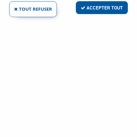
ACCEPTER TOUT
TOUT REFUSER
COMTRA
MICRO C25
Ref :
23923
167,75 €
VOIR LE PRODUIT