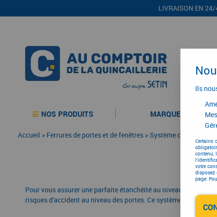
LIVRAISON EN 24/
Nous
Ils nou
Amél
NOS PRODUITS
MARQUES
Mes
Gére
Accueil
>
Ferrures de portes et de fenêtres
>
Système d'étanchéité
Certains 
obligatoi
contenu, 
l'identifi
votre con
disposez 
page. Pour
Pour vous assurer une parfaite étanchéité au niveau de vos port
risques d'accident au niveau des portes. Ce système permet en e
CO