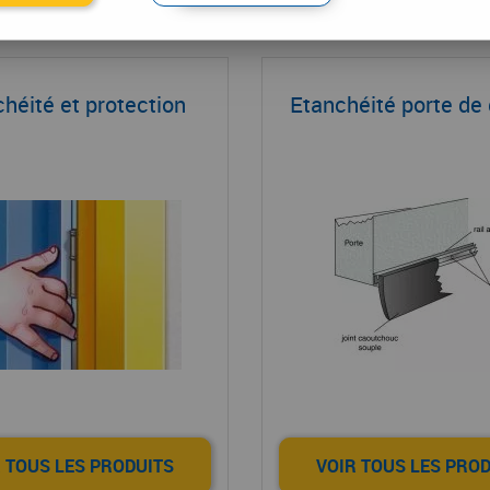
s garantit l'étanchéité des bas de porte de garage.
héité et protection
Etanchéité porte de
 TOUS LES PRODUITS
VOIR TOUS LES PRO