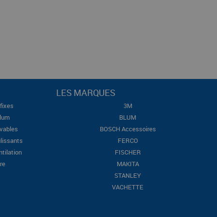
LES MARQUES
fixes
3M
Blum
BLUM
evables
BOSCH Accessoires
lissants
FERCO
ntilation
FISCHER
re
MAKITA
STANLEY
VACHETTE