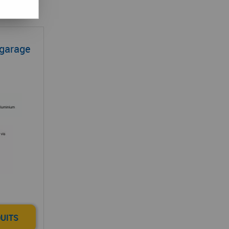
 garage
DUITS