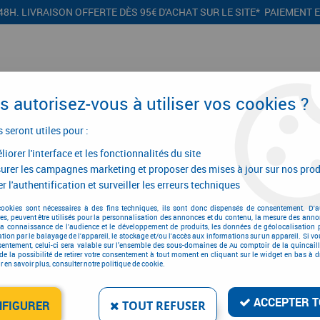
48H. LIVRAISON OFFERTE DÈS 95€ D'ACHAT SUR LE SITE* PAIEMENT 
 autorisez-vous à utiliser vos cookies ?
s seront utiles pour :
iorer l'interface et les fonctionnalités du site
CONFIGURATEURS
PROMOTIONS
urer les campagnes marketing et proposer des mises à jour sur nos prod
r l'authentification et surveiller les erreurs techniques
cookies sont nécessaires à des fins techniques, ils sont donc dispensés de consentement. D'a
res, peuvent être utilisés pour la personnalisation des annonces et du contenu, la mesure des anno
Système d'étanchéité
la connaissance de l'audience et le développement de produits, les données de géolocalisation p
cation par le balayage de l'appareil, le stockage et/ou l'accès aux informations sur un appareil. Si 
sentement, celui-ci sera valable sur l’ensemble des sous-domaines de Au comptoir de la quincaill
de la possibilité de retirer votre consentement à tout moment en cliquant sur le widget en bas à dr
 en savoir plus, consulter notre politique de cookie.
es, nous vous proposons ici une sélection de produits d'étanchéité. Retr
ffet d'éviter le pincement des doigts au niveau des charnières.
ACCEPTER T
NFIGURER
TOUT REFUSER