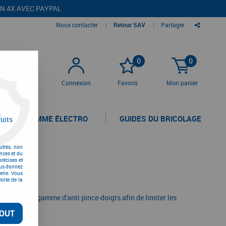
EN 4X AVEC PAYPAL
Nous contacter
|
Retour SAV
|
Partager
0
0
Connexion
Favoris
Mon panier
LA GAMME ÉLECTRO
GUIDES DU BRICOLAGE
uits
utres, non
nces et du
récises et
vous donnez
erie. Vous
oite de la
ouvez notre gamme d'anti pince-doigts afin de limiter les
OUT