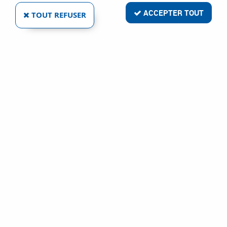
A découvrir en complément : le jet d'eau aluminium pour
fenêtres et portes d'entrée.
ACCEPTER TOUT
TOUT REFUSER
Seuil aluminium pour le bois
VOIR TOUS LES PRODUITS