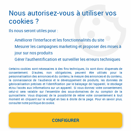
Livraison en 24/48H. Livraison offerte dès
95€ d'achat sur le site* Paiement en 4x
Nous autorisez-vous à utiliser vos
avec Paypal
cookies ?
0
Ils nous seront utiles pour :
Améliorer l'interface et les fonctionnalités du site
Mesurer les campagnes marketing et proposer des mises à
jour sur nos produits
Accueil
>
Ferrures de portes et de fenêtres
>
Seuil et jet d'eau aluminium
Gérer l'authentification et surveiller les erreurs techniques
Seuil et jet d'eau aluminium
Certains cookies sont nécessaires à des fins techniques, ils sont donc dispensés de
consentement. D'autres, non obligatoires, peuvent être utilisés pour la
personnalisation des annonces et du contenu, la mesure des annonces et du contenu,
la connaissance de l'audience et le développement de produits, les données de
géolocalisation précises et l'identification par le balayage de l'appareil, le stockage
Afin d'assurer une étanchéité optimale pour le bas de vos
et/ou l'accès aux informations sur un appareil. Si vous donnez votre consentement,
celui-ci sera valable sur l’ensemble des sous-domaines de Au comptoir de la
portes et fenêtres, nous vous proposons un large choix de
quincaillerie. Vous disposez de la possibilité de retirer votre consentement à tout
moment en cliquant sur le widget en bas à droite de la page. Pour en savoir plus,
seuils : seuil en acier pour porte de garage, seuil aluminium
consulter notre politique de cookie.
pour ouvrant extérieur et également une gamme de seuil pour
porte d'entrée.
CONFIGURER