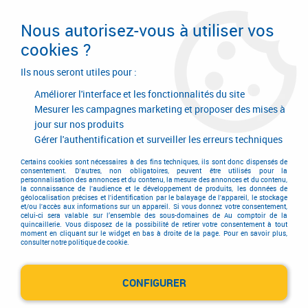
Livraison en 24/48H. Livraison offerte dès
95€ d'achat sur le site* Paiement en 4x
Nous autorisez-vous à utiliser vos
avec Paypal
cookies ?
0
Ils nous seront utiles pour :
Améliorer l'interface et les fonctionnalités du site
Mesurer les campagnes marketing et proposer des mises à
jour sur nos produits
Accueil
>
Equipements d'atelier et de chantier
>
Matériel d'entretien
>
Nettoyage industriel
>
Nettoyeur haute pression filaire Kärcher
Gérer l'authentification et surveiller les erreurs techniques
Nettoyeur haute pression
Certains cookies sont nécessaires à des fins techniques, ils sont donc dispensés de
consentement. D'autres, non obligatoires, peuvent être utilisés pour la
personnalisation des annonces et du contenu, la mesure des annonces et du contenu,
filaire Kärcher
la connaissance de l'audience et le développement de produits, les données de
géolocalisation précises et l'identification par le balayage de l'appareil, le stockage
et/ou l'accès aux informations sur un appareil. Si vous donnez votre consentement,
celui-ci sera valable sur l’ensemble des sous-domaines de Au comptoir de la
quincaillerie. Vous disposez de la possibilité de retirer votre consentement à tout
moment en cliquant sur le widget en bas à droite de la page. Pour en savoir plus,
consulter notre politique de cookie.
TRIER & FILTRER
CONFIGURER