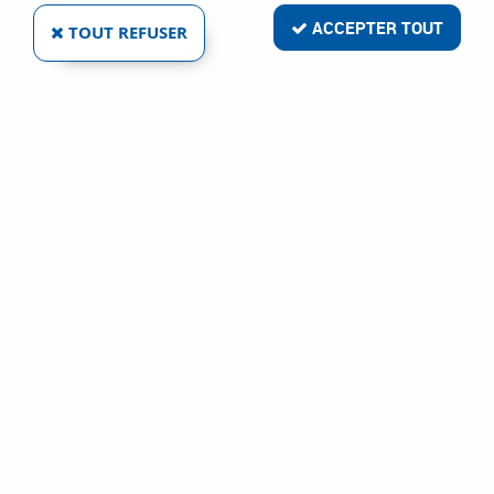
18 articles sur
24
ACCEPTER TOUT
TOUT REFUSER
KARCHER
ACCESSOIRES EASY!FORCE POUR SÉRIE M ET P
Ref :
29183
49,75 €
VOIR LE PRODUIT