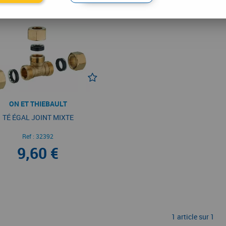
ON ET THIEBAULT
TÉ ÉGAL JOINT MIXTE
Ref :
32392
9,60 €
1 article sur
1