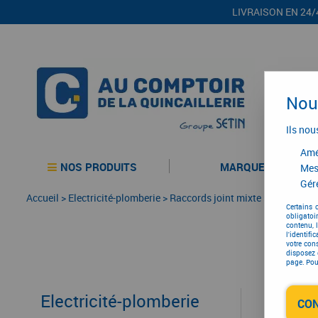
LIVRAISON EN 24/
Nous
Ils nou
Amél
NOS PRODUITS
MARQUES
Mes
Gére
Accueil
>
Electricité-plomberie
>
Raccords joint mixte
>
Té
Certains 
obligatoi
contenu, 
l'identifi
votre con
disposez 
page. Pour
Electricité-plomberie
CO