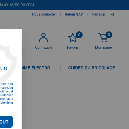
EN 4X AVEC PAYPAL
Nous contacter
|
Retour SAV
|
Partager
0
0
Connexion
Favoris
Mon panier
LA GAMME ÉLECTRO
GUIDES DU BRICOLAGE
uits
utres, non
nces et du
récises et
vous donnez
erie. Vous
oite de la
OUT