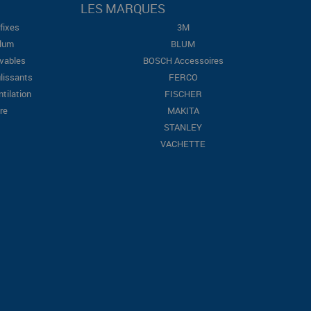
LES MARQUES
fixes
3M
Blum
BLUM
evables
BOSCH Accessoires
lissants
FERCO
ntilation
FISCHER
re
MAKITA
STANLEY
VACHETTE