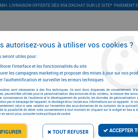
48H. LIVRAISON OFFERTE DÈS 95€ D'ACHAT SUR LE SITE* PAIEMENT 
 autorisez-vous à utiliser vos cookies ?
s seront utiles pour :
iorer l'interface et les fonctionnalités du site
CONFIGURATEURS
PROMOTIONS
urer les campagnes marketing et proposer des mises à jour sur nos prod
r l'authentification et surveiller les erreurs techniques
cookies sont nécessaires à des fins techniques, ils sont donc dispensés de consentement. D'a
res, peuvent être utilisés pour la personnalisation des annonces et du contenu, la mesure des anno
Té
la connaissance de l'audience et le développement de produits, les données de géolocalisation p
cation par le balayage de l'appareil, le stockage et/ou l'accès aux informations sur un appareil. Si 
sentement, celui-ci sera valable sur l’ensemble des sous-domaines de Au comptoir de la quincaill
de la possibilité de retirer votre consentement à tout moment en cliquant sur le widget en bas à dr
 en savoir plus, consulter notre politique de cookie.
ACCEPTER T
NFIGURER
TOUT REFUSER
1 article sur
1