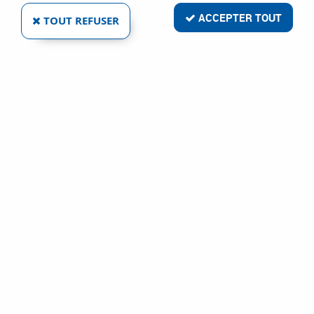
ACCEPTER TOUT
TOUT REFUSER
SETIN
RACCORD À SERTIR EN LAITON MÂLE FIXE POUR
PER
Ref :
98678
1,34 €
VOIR LE PRODUIT