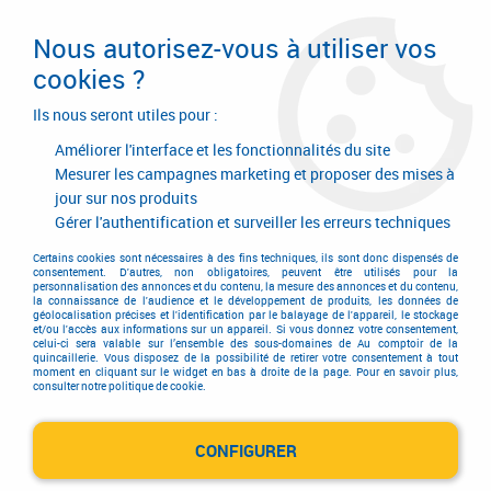
Livraison en 24/48H. Livraison offerte dès
95€ d'achat sur le site* Paiement en 4x
Nous autorisez-vous à utiliser vos
avec Paypal
cookies ?
0
Ils nous seront utiles pour :
Améliorer l'interface et les fonctionnalités du site
Mesurer les campagnes marketing et proposer des mises à
jour sur nos produits
Accueil
>
Electricité-plomberie
>
PER
>
PER à sertir
Gérer l'authentification et surveiller les erreurs techniques
PER à sertir
Certains cookies sont nécessaires à des fins techniques, ils sont donc dispensés de
consentement. D'autres, non obligatoires, peuvent être utilisés pour la
personnalisation des annonces et du contenu, la mesure des annonces et du contenu,
la connaissance de l'audience et le développement de produits, les données de
géolocalisation précises et l'identification par le balayage de l'appareil, le stockage
et/ou l'accès aux informations sur un appareil. Si vous donnez votre consentement,
celui-ci sera valable sur l’ensemble des sous-domaines de Au comptoir de la
quincaillerie. Vous disposez de la possibilité de retirer votre consentement à tout
TRIER & FILTRER
moment en cliquant sur le widget en bas à droite de la page. Pour en savoir plus,
consulter notre politique de cookie.
CONFIGURER
18 articles sur
25