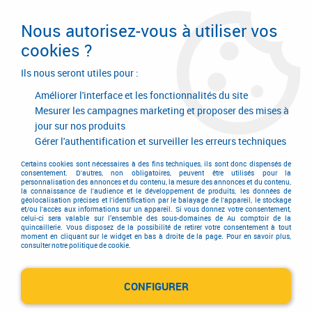
Livraison en 24/48H. Livraison offerte dès
95€ d'achat sur le site* Paiement en 4x
Nous autorisez-vous à utiliser vos
avec Paypal
cookies ?
0
Ils nous seront utiles pour :
Améliorer l'interface et les fonctionnalités du site
Mesurer les campagnes marketing et proposer des mises à
jour sur nos produits
Accueil
>
Electricité-plomberie
>
Eclairage
>
Led
Gérer l'authentification et surveiller les erreurs techniques
Led
Certains cookies sont nécessaires à des fins techniques, ils sont donc dispensés de
consentement. D'autres, non obligatoires, peuvent être utilisés pour la
personnalisation des annonces et du contenu, la mesure des annonces et du contenu,
la connaissance de l'audience et le développement de produits, les données de
géolocalisation précises et l'identification par le balayage de l'appareil, le stockage
et/ou l'accès aux informations sur un appareil. Si vous donnez votre consentement,
celui-ci sera valable sur l’ensemble des sous-domaines de Au comptoir de la
quincaillerie. Vous disposez de la possibilité de retirer votre consentement à tout
TRIER & FILTRER
moment en cliquant sur le widget en bas à droite de la page. Pour en savoir plus,
consulter notre politique de cookie.
CONFIGURER
18 articles sur
58