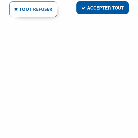
ACCEPTER TOUT
TOUT REFUSER
ARIC SA
LAMPE LED 6 W - CULOT GU10
Ref :
78099
2,16 €
VOIR LE PRODUIT