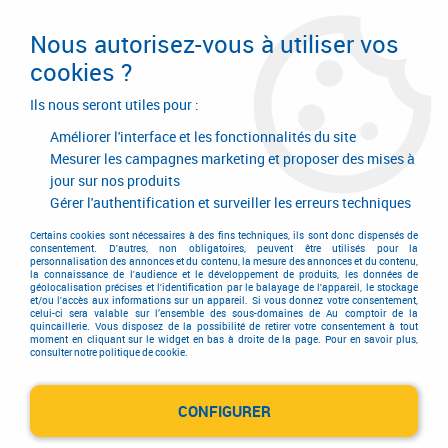
Livraison en 24/48H. Livraison offerte dès
95€ d'achat sur le site* Paiement en 4x
Nous autorisez-vous à utiliser vos
avec Paypal
cookies ?
0
Ils nous seront utiles pour :
Améliorer l'interface et les fonctionnalités du site
Mesurer les campagnes marketing et proposer des mises à
jour sur nos produits
Accueil
>
Consommables
>
Chevillage
>
Cheville pour fixation lourde
>
Cheville spéciale sécurité
Gérer l'authentification et surveiller les erreurs techniques
Cheville spéciale sécurité
Certains cookies sont nécessaires à des fins techniques, ils sont donc dispensés de
consentement. D'autres, non obligatoires, peuvent être utilisés pour la
personnalisation des annonces et du contenu, la mesure des annonces et du contenu,
la connaissance de l'audience et le développement de produits, les données de
géolocalisation précises et l'identification par le balayage de l'appareil, le stockage
et/ou l'accès aux informations sur un appareil. Si vous donnez votre consentement,
celui-ci sera valable sur l’ensemble des sous-domaines de Au comptoir de la
quincaillerie. Vous disposez de la possibilité de retirer votre consentement à tout
moment en cliquant sur le widget en bas à droite de la page. Pour en savoir plus,
TRIER & FILTRER
consulter notre politique de cookie.
CONFIGURER
6 articles sur
6