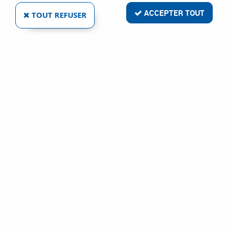
ACCEPTER TOUT
TOUT REFUSER
ING FIXATIONS
ANNEAU ÉCHAFAUDAGE - CHEVILLE SEULE Ø 14 -
BOÎTE DE 20 - POUR VIS Ø 12 MM
Ref :
19719
25,92 €
VOIR LE PRODUIT