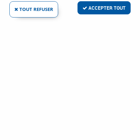
ACCEPTER TOUT
TOUT REFUSER
FISCHER
CHEVILLE FTP K
Ref :
2069
19,57 €
VOIR LE PRODUIT
FISCHER