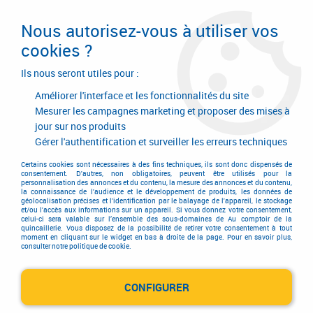
Livraison en 24/48H. Livraison offerte dès
95€ d'achat sur le site* Paiement en 4x
Nous autorisez-vous à utiliser vos
avec Paypal
cookies ?
0
Ils nous seront utiles pour :
Améliorer l'interface et les fonctionnalités du site
Mesurer les campagnes marketing et proposer des mises à
jour sur nos produits
Accueil
>
Consommables
>
Chevillage
>
Cheville pour fixation légère
>
Cheville FTP K
Gérer l'authentification et surveiller les erreurs techniques
Cheville FTP K
Certains cookies sont nécessaires à des fins techniques, ils sont donc dispensés de
consentement. D'autres, non obligatoires, peuvent être utilisés pour la
personnalisation des annonces et du contenu, la mesure des annonces et du contenu,
la connaissance de l'audience et le développement de produits, les données de
géolocalisation précises et l'identification par le balayage de l'appareil, le stockage
et/ou l'accès aux informations sur un appareil. Si vous donnez votre consentement,
celui-ci sera valable sur l’ensemble des sous-domaines de Au comptoir de la
quincaillerie. Vous disposez de la possibilité de retirer votre consentement à tout
moment en cliquant sur le widget en bas à droite de la page. Pour en savoir plus,
TRIER & FILTRER
consulter notre politique de cookie.
CONFIGURER
2 articles sur
2