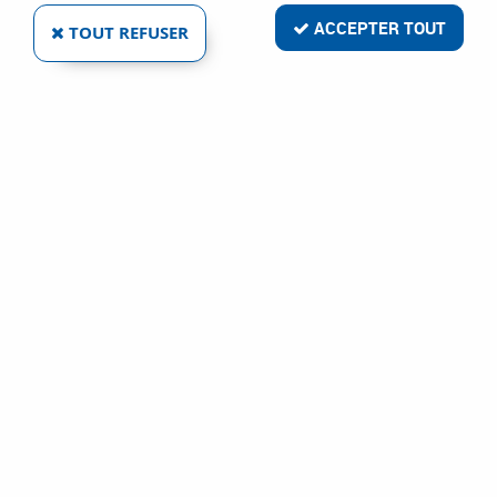
ACCEPTER TOUT
TOUT REFUSER
WIROX - TÊTE FRAISÉE - T STAR PLUS -