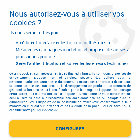
Livraison en 24/48H. Livraison offerte dès
95€ d'achat sur le site* Paiement en 4x
Nous autorisez-vous à utiliser vos
avec Paypal
cookies ?
0
Ils nous seront utiles pour :
Améliorer l'interface et les fonctionnalités du site
Mesurer les campagnes marketing et proposer des mises à
jour sur nos produits
Accueil
>
Consommables
>
Visserie, boulonnerie et pitonnerie
>
Vis à bois aggloméré
>
Vis à bois tête fraisée empreinte torx
>
Wirox -
Gérer l'authentification et surveiller les erreurs techniques
tête fraisée - T Star Plus - filetage total
Certains cookies sont nécessaires à des fins techniques, ils sont donc dispensés de
consentement. D'autres, non obligatoires, peuvent être utilisés pour la
personnalisation des annonces et du contenu, la mesure des annonces et du contenu,
la connaissance de l'audience et le développement de produits, les données de
géolocalisation précises et l'identification par le balayage de l'appareil, le stockage
et/ou l'accès aux informations sur un appareil. Si vous donnez votre consentement,
celui-ci sera valable sur l’ensemble des sous-domaines de Au comptoir de la
quincaillerie. Vous disposez de la possibilité de retirer votre consentement à tout
moment en cliquant sur le widget en bas à droite de la page. Pour en savoir plus,
consulter notre politique de cookie.
CONFIGURER