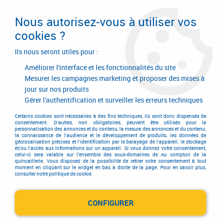
Livraison en 24/48H. Livraison offerte dès
95€ d'achat sur le site* Paiement en 4x
Nous autorisez-vous à utiliser vos
avec Paypal
cookies ?
0
Ils nous seront utiles pour :
Améliorer l'interface et les fonctionnalités du site
Mesurer les campagnes marketing et proposer des mises à
jour sur nos produits
Accueil
>
Consommables
>
Visserie, boulonnerie et pitonnerie
>
Visserie pour charpente - bardage
>
Spax vis de charpente
>
Inox A2 -
Gérer l'authentification et surveiller les erreurs techniques
tête disque - filetage total - T-Star plus
Certains cookies sont nécessaires à des fins techniques, ils sont donc dispensés de
consentement. D'autres, non obligatoires, peuvent être utilisés pour la
personnalisation des annonces et du contenu, la mesure des annonces et du contenu,
la connaissance de l'audience et le développement de produits, les données de
géolocalisation précises et l'identification par le balayage de l'appareil, le stockage
et/ou l'accès aux informations sur un appareil. Si vous donnez votre consentement,
celui-ci sera valable sur l’ensemble des sous-domaines de Au comptoir de la
quincaillerie. Vous disposez de la possibilité de retirer votre consentement à tout
moment en cliquant sur le widget en bas à droite de la page. Pour en savoir plus,
consulter notre politique de cookie.
CONFIGURER