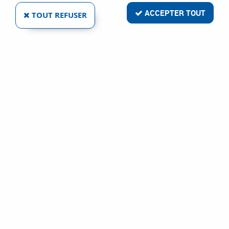
ACCEPTER TOUT
TOUT REFUSER
INOX A2 - TÊTE DISQUE - FILETAGE TOTAL - T-
STAR PLUS
Réf. :
75453
66
,
76
€
TTC
À partir de