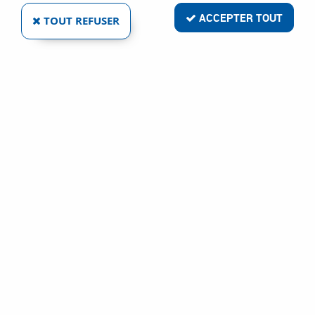
Ref :
1897
ACCEPTER TOUT
TOUT REFUSER
8,94 €
VOIR LE PRODUIT
GFD
VIS ACIER ZINGUÉ - DIN 963
Ref :
1899
7,56 €
VOIR LE PRODUIT