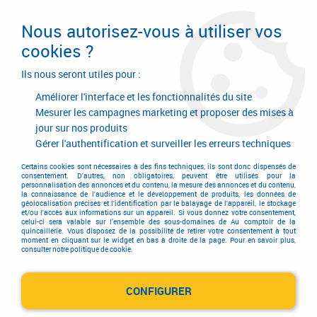
Livraison en 24/48H. Livraison offerte dès
95€ d'achat sur le site* Paiement en 4x
Nous autorisez-vous à utiliser vos
avec Paypal
cookies ?
0
Ils nous seront utiles pour :
Améliorer l'interface et les fonctionnalités du site
Mesurer les campagnes marketing et proposer des mises à
jour sur nos produits
Accueil
>
Soldes d'été 2026
Gérer l'authentification et surveiller les erreurs techniques
Soldes d'été 2026
Certains cookies sont nécessaires à des fins techniques, ils sont donc dispensés de
consentement. D'autres, non obligatoires, peuvent être utilisés pour la
personnalisation des annonces et du contenu, la mesure des annonces et du contenu,
la connaissance de l'audience et le développement de produits, les données de
géolocalisation précises et l'identification par le balayage de l'appareil, le stockage
et/ou l'accès aux informations sur un appareil. Si vous donnez votre consentement,
celui-ci sera valable sur l’ensemble des sous-domaines de Au comptoir de la
quincaillerie. Vous disposez de la possibilité de retirer votre consentement à tout
moment en cliquant sur le widget en bas à droite de la page. Pour en savoir plus,
consulter notre politique de cookie.
CONFIGURER
VISWOOD
VIS ACIER ZINGUÉ - DIN 84