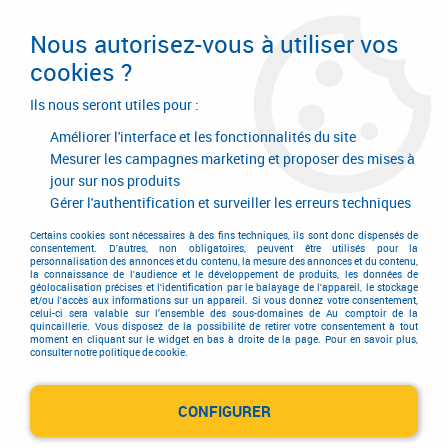
Livraison en 24/48H. Livraison offerte dès
95€ d'achat sur le site* Paiement en 4x
Nous autorisez-vous à utiliser vos
avec Paypal
cookies ?
0
Ils nous seront utiles pour :
Améliorer l'interface et les fonctionnalités du site
Mesurer les campagnes marketing et proposer des mises à
jour sur nos produits
Accueil
>
Consommables
>
Visserie, boulonnerie et pitonnerie
>
Vis métaux
>
Corps de boulon tête héxagonale
>
Vis acier brut - ISO 4014
Gérer l'authentification et surveiller les erreurs techniques
+ 4017- classe de résistance 8-8
Certains cookies sont nécessaires à des fins techniques, ils sont donc dispensés de
consentement. D'autres, non obligatoires, peuvent être utilisés pour la
personnalisation des annonces et du contenu, la mesure des annonces et du contenu,
la connaissance de l'audience et le développement de produits, les données de
géolocalisation précises et l'identification par le balayage de l'appareil, le stockage
et/ou l'accès aux informations sur un appareil. Si vous donnez votre consentement,
celui-ci sera valable sur l’ensemble des sous-domaines de Au comptoir de la
quincaillerie. Vous disposez de la possibilité de retirer votre consentement à tout
moment en cliquant sur le widget en bas à droite de la page. Pour en savoir plus,
consulter notre politique de cookie.
CONFIGURER