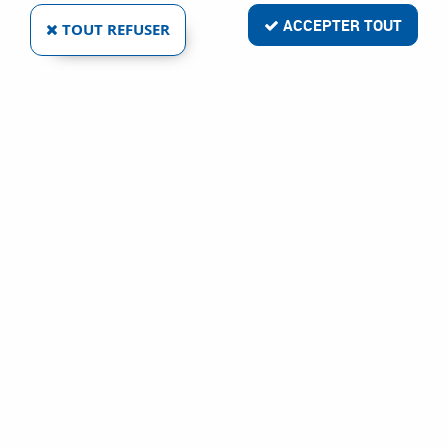
ACCEPTER TOUT
TOUT REFUSER
VIS ACIER BRUT - ISO 4014 + 4017- CLASSE
DE RÉSISTANCE 8-8
Réf. :
1902
15
,
18
€
TTC
À partir de