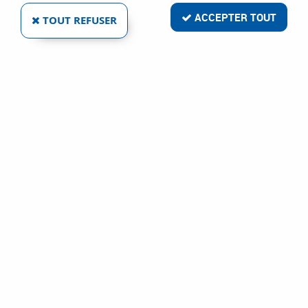
ACCEPTER TOUT
TOUT REFUSER
ÉCROU BORGNE CALOTTÉ ACIER ZINGUÉ - DIN
1587
Réf. :
1909
12
,
14
€
TTC
À partir de