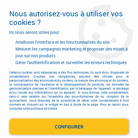
Livraison en 24/48H. Livraison offerte dès
95€ d'achat sur le site* Paiement en 4x
Nous autorisez-vous à utiliser vos
avec Paypal
cookies ?
0
Ils nous seront utiles pour :
Améliorer l'interface et les fonctionnalités du site
Mesurer les campagnes marketing et proposer des mises à
jour sur nos produits
Accueil
>
Consommables
>
Visserie, boulonnerie et pitonnerie
>
Ecrou
>
Écrou borgne calotté
>
Écrou borgne calotté acier zingué - DIN 1587
Gérer l'authentification et surveiller les erreurs techniques
Certains cookies sont nécessaires à des fins techniques, ils sont donc dispensés de
consentement. D'autres, non obligatoires, peuvent être utilisés pour la
personnalisation des annonces et du contenu, la mesure des annonces et du contenu,
la connaissance de l'audience et le développement de produits, les données de
géolocalisation précises et l'identification par le balayage de l'appareil, le stockage
et/ou l'accès aux informations sur un appareil. Si vous donnez votre consentement,
celui-ci sera valable sur l’ensemble des sous-domaines de Au comptoir de la
quincaillerie. Vous disposez de la possibilité de retirer votre consentement à tout
moment en cliquant sur le widget en bas à droite de la page. Pour en savoir plus,
consulter notre politique de cookie.
CONFIGURER