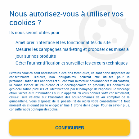
Livraison en 24/48H. Livraison offerte dès
95€ d'achat sur le site* Paiement en 4x
Nous autorisez-vous à utiliser vos
avec Paypal
cookies ?
0
Ils nous seront utiles pour :
Améliorer l'interface et les fonctionnalités du site
Mesurer les campagnes marketing et proposer des mises à
jour sur nos produits
Accueil
>
Serrurerie de bâtiment
>
Serrure
>
Serrure de porte verre Stremler
Gérer l'authentification et surveiller les erreurs techniques
Serrure de porte verre Stremler
Certains cookies sont nécessaires à des fins techniques, ils sont donc dispensés de
consentement. D'autres, non obligatoires, peuvent être utilisés pour la
personnalisation des annonces et du contenu, la mesure des annonces et du contenu,
la connaissance de l'audience et le développement de produits, les données de
géolocalisation précises et l'identification par le balayage de l'appareil, le stockage
et/ou l'accès aux informations sur un appareil. Si vous donnez votre consentement,
celui-ci sera valable sur l’ensemble des sous-domaines de Au comptoir de la
quincaillerie. Vous disposez de la possibilité de retirer votre consentement à tout
moment en cliquant sur le widget en bas à droite de la page. Pour en savoir plus,
consulter notre politique de cookie.
Serrure de milieu de porte
CONFIGURER