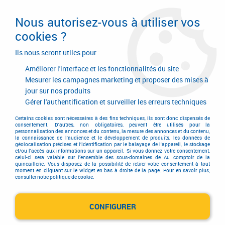
Livraison en 24/48H. Livraison offerte dès
95€ d'achat sur le site* Paiement en 4x
Nous autorisez-vous à utiliser vos
avec Paypal
cookies ?
0
Ils nous seront utiles pour :
Améliorer l'interface et les fonctionnalités du site
Mesurer les campagnes marketing et proposer des mises à
jour sur nos produits
Accueil
>
Serrurerie de bâtiment
>
Serrure
>
Serrure de grille à larder
Gérer l'authentification et surveiller les erreurs techniques
Serrure de grille à larder
Certains cookies sont nécessaires à des fins techniques, ils sont donc dispensés de
consentement. D'autres, non obligatoires, peuvent être utilisés pour la
personnalisation des annonces et du contenu, la mesure des annonces et du contenu,
la connaissance de l'audience et le développement de produits, les données de
géolocalisation précises et l'identification par le balayage de l'appareil, le stockage
et/ou l'accès aux informations sur un appareil. Si vous donnez votre consentement,
celui-ci sera valable sur l’ensemble des sous-domaines de Au comptoir de la
quincaillerie. Vous disposez de la possibilité de retirer votre consentement à tout
moment en cliquant sur le widget en bas à droite de la page. Pour en savoir plus,
consulter notre politique de cookie.
A larder pour cylindre européen
CONFIGURER