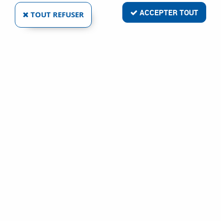
ACCEPTER TOUT
TOUT REFUSER
IZYX SYSTEMS
CONTACTEUR À CLÉ ETROIT ENCASTRÉ
Ref :
9165
23,96 €
VOIR LE PRODUIT