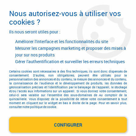
Livraison en 24/48H. Livraison offerte dès
95€ d'achat sur le site* Paiement en 4x
Nous autorisez-vous à utiliser vos
avec Paypal
cookies ?
0
Ils nous seront utiles pour :
Améliorer l'interface et les fonctionnalités du site
Mesurer les campagnes marketing et proposer des mises à
jour sur nos produits
Accueil
>
Serrurerie de bâtiment
>
Contrôle d'accès
>
Contrôle d'accès
>
Contacteur à clé
Gérer l'authentification et surveiller les erreurs techniques
Contacteur à clé
Certains cookies sont nécessaires à des fins techniques, ils sont donc dispensés de
consentement. D'autres, non obligatoires, peuvent être utilisés pour la
personnalisation des annonces et du contenu, la mesure des annonces et du contenu,
la connaissance de l'audience et le développement de produits, les données de
géolocalisation précises et l'identification par le balayage de l'appareil, le stockage
et/ou l'accès aux informations sur un appareil. Si vous donnez votre consentement,
celui-ci sera valable sur l’ensemble des sous-domaines de Au comptoir de la
quincaillerie. Vous disposez de la possibilité de retirer votre consentement à tout
moment en cliquant sur le widget en bas à droite de la page. Pour en savoir plus,
TRIER & FILTRER
consulter notre politique de cookie.
CONFIGURER
7 articles sur
7