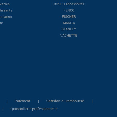
evables
BOSCH Accessoires
lissants
FERCO
ntilation
FISCHER
re
MAKITA
STANLEY
VACHETTE
Paiement
Satisfait ou remboursé
|
|
|
Quincaillerie professionnelle
|