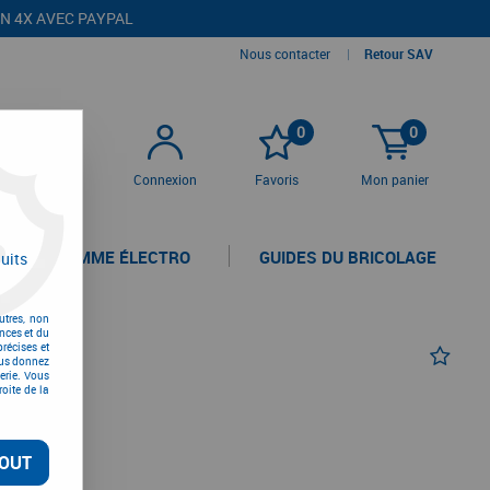
EN 4X AVEC PAYPAL
Nous contacter
|
Retour SAV
0
0
Connexion
Favoris
Mon panier
LA GAMME ÉLECTRO
GUIDES DU BRICOLAGE
uits
utres, non
nces et du
récises et
vous donnez
erie. Vous
oite de la
TTC
OUT