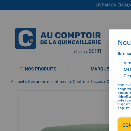
LIVRAISON EN 24/
Nous
Ils nou
Amél
NOS PRODUITS
MARQUES
Mes
Gére
Accueil
>
Serrurerie de bâtiment
>
Contrôle d'accès
>
Contrôle d'a
Certains 
obligatoi
contenu, 
l'identifi
votre con
disposez 
page. Pour
CO