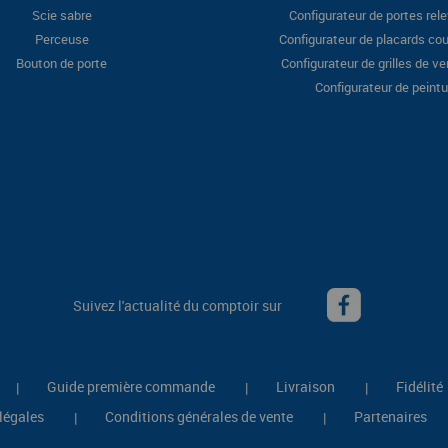
Scie sabre
Configurateur de portes rel
Perceuse
Configurateur de placards cou
Bouton de porte
Configurateur de grilles de ve
Configurateur de peintu
Suivez l'actualité du comptoir sur
Guide première commande
Livraison
Fidélité
|
|
|
légales
Conditions générales de vente
Partenaires
|
|