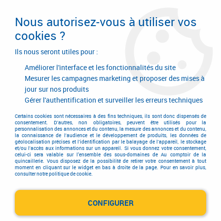
Livraison en 24/48H. Livraison offerte dès
95€ d'achat sur le site* Paiement en 4x
Nous autorisez-vous à utiliser vos
avec Paypal
cookies ?
0
Ils nous seront utiles pour :
Améliorer l'interface et les fonctionnalités du site
Mesurer les campagnes marketing et proposer des mises à
jour sur nos produits
Accueil
>
Quincaillerie générale de bâtiment
>
Quincaillerie générale
>
Anneau et accessoire
Gérer l'authentification et surveiller les erreurs techniques
Anneau et accessoire
Certains cookies sont nécessaires à des fins techniques, ils sont donc dispensés de
consentement. D'autres, non obligatoires, peuvent être utilisés pour la
personnalisation des annonces et du contenu, la mesure des annonces et du contenu,
la connaissance de l'audience et le développement de produits, les données de
géolocalisation précises et l'identification par le balayage de l'appareil, le stockage
et/ou l'accès aux informations sur un appareil. Si vous donnez votre consentement,
celui-ci sera valable sur l’ensemble des sous-domaines de Au comptoir de la
quincaillerie. Vous disposez de la possibilité de retirer votre consentement à tout
moment en cliquant sur le widget en bas à droite de la page. Pour en savoir plus,
consulter notre politique de cookie.
Anneau d'écurie
CONFIGURER