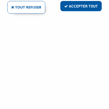
ACCEPTER TOUT
TOUT REFUSER
SETIN
PLOMB DE MAÇON CONIQUE
Ref :
2517
26,59 €
VOIR LE PRODUIT