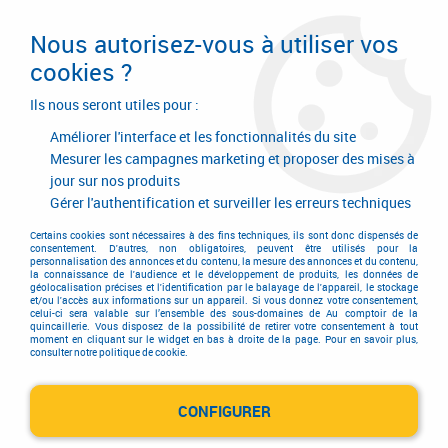
Livraison en 24/48H. Livraison offerte dès
95€ d'achat sur le site* Paiement en 4x
Nous autorisez-vous à utiliser vos
avec Paypal
cookies ?
0
Ils nous seront utiles pour :
Améliorer l'interface et les fonctionnalités du site
Mesurer les campagnes marketing et proposer des mises à
jour sur nos produits
Accueil
>
Outillage à main
>
Mesure - traçage
>
Mesure - traçage
>
Plomb
Gérer l'authentification et surveiller les erreurs techniques
Plomb
Certains cookies sont nécessaires à des fins techniques, ils sont donc dispensés de
consentement. D'autres, non obligatoires, peuvent être utilisés pour la
personnalisation des annonces et du contenu, la mesure des annonces et du contenu,
la connaissance de l'audience et le développement de produits, les données de
géolocalisation précises et l'identification par le balayage de l'appareil, le stockage
et/ou l'accès aux informations sur un appareil. Si vous donnez votre consentement,
celui-ci sera valable sur l’ensemble des sous-domaines de Au comptoir de la
quincaillerie. Vous disposez de la possibilité de retirer votre consentement à tout
TRIER & FILTRER
moment en cliquant sur le widget en bas à droite de la page. Pour en savoir plus,
consulter notre politique de cookie.
CONFIGURER
3 articles sur
3