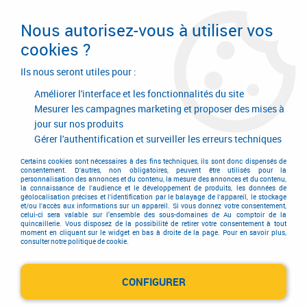
Livraison en 24/48H. Livraison offerte dès
95€ d'achat sur le site* Paiement en 4x
Nous autorisez-vous à utiliser vos
avec Paypal
cookies ?
0
Ils nous seront utiles pour :
Améliorer l'interface et les fonctionnalités du site
Mesurer les campagnes marketing et proposer des mises à
jour sur nos produits
Accueil
>
Outillage à main
>
Mesure - traçage
>
Mesure - traçage
>
Centreur à zéro par signal lumineux
Gérer l'authentification et surveiller les erreurs techniques
Centreur à zéro par signal
Certains cookies sont nécessaires à des fins techniques, ils sont donc dispensés de
consentement. D'autres, non obligatoires, peuvent être utilisés pour la
personnalisation des annonces et du contenu, la mesure des annonces et du contenu,
lumineux
la connaissance de l'audience et le développement de produits, les données de
géolocalisation précises et l'identification par le balayage de l'appareil, le stockage
et/ou l'accès aux informations sur un appareil. Si vous donnez votre consentement,
celui-ci sera valable sur l’ensemble des sous-domaines de Au comptoir de la
quincaillerie. Vous disposez de la possibilité de retirer votre consentement à tout
moment en cliquant sur le widget en bas à droite de la page. Pour en savoir plus,
consulter notre politique de cookie.
TRIER & FILTRER
CONFIGURER