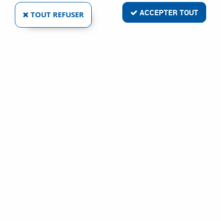
1 article sur
1
ACCEPTER TOUT
TOUT REFUSER
- 6,70 €
INSIZE
CENTREUR À ZÉRO SIGNAL LUMINEUX
Ref :
19449
127,13 €
133,82 €