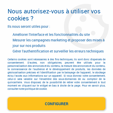
Livraison en 24/48H. Livraison offerte dès
95€ d'achat sur le site* Paiement en 4x
Nous autorisez-vous à utiliser vos
avec Paypal
cookies ?
0
Ils nous seront utiles pour :
Améliorer l'interface et les fonctionnalités du site
Mesurer les campagnes marketing et proposer des mises à
jour sur nos produits
Accueil
>
Outillage à main
>
Mesure - traçage
>
Mesure - traçage
>
Pied à coulisse
Gérer l'authentification et surveiller les erreurs techniques
Pied à coulisse
Certains cookies sont nécessaires à des fins techniques, ils sont donc dispensés de
consentement. D'autres, non obligatoires, peuvent être utilisés pour la
personnalisation des annonces et du contenu, la mesure des annonces et du contenu,
la connaissance de l'audience et le développement de produits, les données de
géolocalisation précises et l'identification par le balayage de l'appareil, le stockage
et/ou l'accès aux informations sur un appareil. Si vous donnez votre consentement,
celui-ci sera valable sur l’ensemble des sous-domaines de Au comptoir de la
quincaillerie. Vous disposez de la possibilité de retirer votre consentement à tout
moment en cliquant sur le widget en bas à droite de la page. Pour en savoir plus,
TRIER & FILTRER
consulter notre politique de cookie.
CONFIGURER
4 articles sur
4