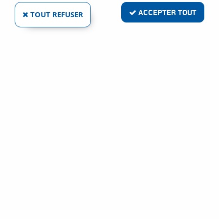
ACCEPTER TOUT
TOUT REFUSER
FEKU
PIED À COULISSE LECTURE 0,1 MM
Ref :
2495
3,31 €
VOIR LE PRODUIT
FEKU