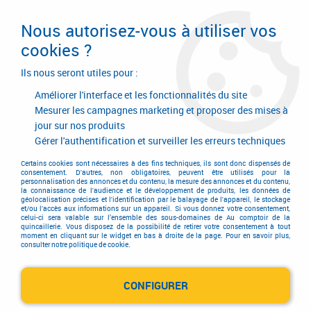
Livraison en 24/48H. Livraison offerte dès
95€ d'achat sur le site* Paiement en 4x
Nous autorisez-vous à utiliser vos
avec Paypal
cookies ?
0
Ils nous seront utiles pour :
Améliorer l'interface et les fonctionnalités du site
Mesurer les campagnes marketing et proposer des mises à
jour sur nos produits
Accueil
>
Hygiène - Sécurité protection
>
Signalisation et protection
>
Signalisation et protection
>
Protection des personnes et matériel
Gérer l'authentification et surveiller les erreurs techniques
Protection des personnes et
Certains cookies sont nécessaires à des fins techniques, ils sont donc dispensés de
consentement. D'autres, non obligatoires, peuvent être utilisés pour la
personnalisation des annonces et du contenu, la mesure des annonces et du contenu,
matériel
la connaissance de l'audience et le développement de produits, les données de
géolocalisation précises et l'identification par le balayage de l'appareil, le stockage
et/ou l'accès aux informations sur un appareil. Si vous donnez votre consentement,
celui-ci sera valable sur l’ensemble des sous-domaines de Au comptoir de la
quincaillerie. Vous disposez de la possibilité de retirer votre consentement à tout
moment en cliquant sur le widget en bas à droite de la page. Pour en savoir plus,
consulter notre politique de cookie.
TRIER & FILTRER
CONFIGURER