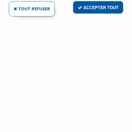
16 articles sur
16
ACCEPTER TOUT
TOUT REFUSER
NOUVEAU
VISO / CPN INDUSTRIES
RALENTISSEUR MONOBLOC
Ref :
89267
38,54 €
VOIR LE PRODUIT