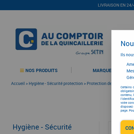
LIVRAISON EN 24/
Nous
Ils nou
Amél
NOS PRODUITS
MARQUES
Mes
Gére
Accueil
>
Hygiène - Sécurité protection
>
Protection des mains
Certains 
obligatoi
contenu, 
l'identifi
votre con
disposez 
page. Pour
Hygiène - Sécurité
CO