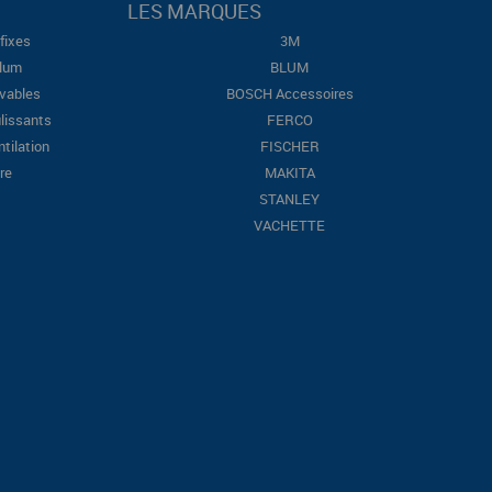
LES MARQUES
fixes
3M
Blum
BLUM
evables
BOSCH Accessoires
lissants
FERCO
ntilation
FISCHER
re
MAKITA
STANLEY
VACHETTE