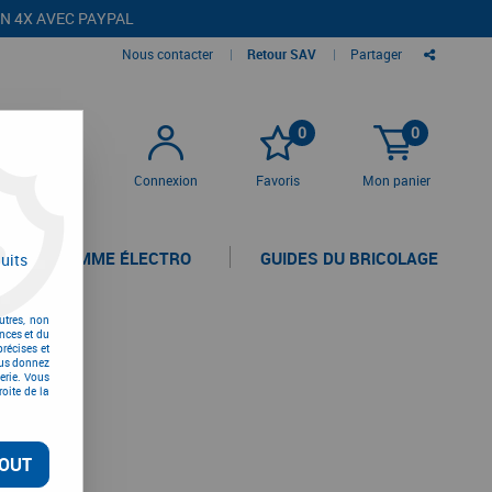
EN 4X AVEC PAYPAL
Nous contacter
|
Retour SAV
|
Partager
0
0
Connexion
Favoris
Mon panier
LA GAMME ÉLECTRO
GUIDES DU BRICOLAGE
uits
utres, non
nces et du
récises et
vous donnez
erie. Vous
oite de la
OUT