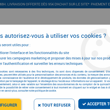
48H. LIVRAISON OFFERTE DÈS 95€ D'ACHAT SUR LE SITE* PAIEMENT 
 autorisez-vous à utiliser vos cookies ?
s seront utiles pour :
iorer l'interface et les fonctionnalités du site
CONFIGURATEURS
PROMOTIONS
urer les campagnes marketing et proposer des mises à jour sur nos prod
r l'authentification et surveiller les erreurs techniques
cookies sont nécessaires à des fins techniques, ils sont donc dispensés de consentement. D'a
res, peuvent être utilisés pour la personnalisation des annonces et du contenu, la mesure des anno
Protection des mains
la connaissance de l'audience et le développement de produits, les données de géolocalisation p
cation par le balayage de l'appareil, le stockage et/ou l'accès aux informations sur un appareil. Si 
sentement, celui-ci sera valable sur l’ensemble des sous-domaines de Au comptoir de la quincaill
de la possibilité de retirer votre consentement à tout moment en cliquant sur le widget en bas à dr
 en savoir plus, consulter notre politique de cookie.
ACCEPTER T
NFIGURER
TOUT REFUSER