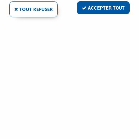
ACCEPTER TOUT
TOUT REFUSER
- 5,60 €
OTLAV SPA
GABARIT À RECOUVREMENT D9 3 DOUILLES
Ref :
207
37,42 €
43,01 €
VOIR LE PRODUIT