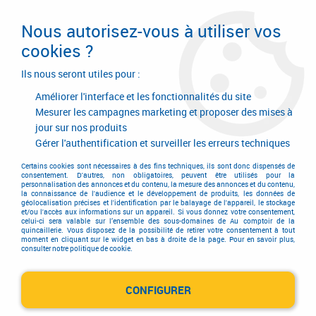
Livraison en 24/48H. Livraison offerte dès
95€ d'achat sur le site* Paiement en 4x
Nous autorisez-vous à utiliser vos
avec Paypal
cookies ?
0
Ils nous seront utiles pour :
Améliorer l'interface et les fonctionnalités du site
Mesurer les campagnes marketing et proposer des mises à
jour sur nos produits
Accueil
>
Ferrures de portes et de fenêtres
>
Fiches à visser et cache-fiche
>
Fiche à visser
>
Accessoires de pose
Gérer l'authentification et surveiller les erreurs techniques
Accessoires de pose
Certains cookies sont nécessaires à des fins techniques, ils sont donc dispensés de
consentement. D'autres, non obligatoires, peuvent être utilisés pour la
personnalisation des annonces et du contenu, la mesure des annonces et du contenu,
la connaissance de l'audience et le développement de produits, les données de
géolocalisation précises et l'identification par le balayage de l'appareil, le stockage
et/ou l'accès aux informations sur un appareil. Si vous donnez votre consentement,
celui-ci sera valable sur l’ensemble des sous-domaines de Au comptoir de la
quincaillerie. Vous disposez de la possibilité de retirer votre consentement à tout
moment en cliquant sur le widget en bas à droite de la page. Pour en savoir plus,
TRIER & FILTRER
consulter notre politique de cookie.
CONFIGURER
2 articles sur
2