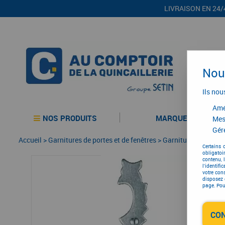
LIVRAISON EN 24/
Nous
Ils nou
Amél
NOS PRODUITS
MARQUES
Mes
Gére
Accueil
>
Garnitures de portes et de fenêtres
>
Garniture de portes
Certains 
obligatoi
contenu, 
l'identifi
votre con
disposez 
page. Pour
CO