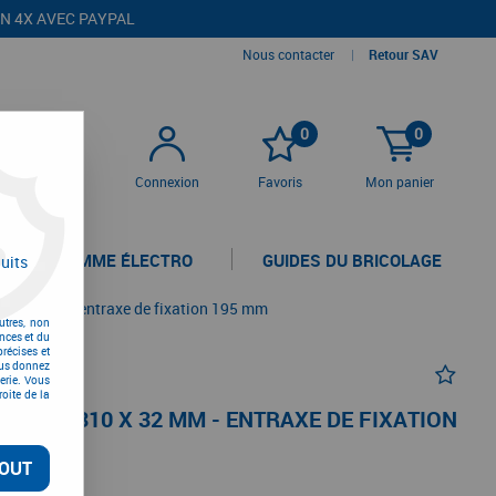
EN 4X AVEC PAYPAL
Nous contacter
|
Retour SAV
0
0
Connexion
Favoris
Mon panier
LA GAMME ÉLECTRO
GUIDES DU BRICOLAGE
uits
 x 32 mm - entraxe de fixation 195 mm
utres, non
nces et du
récises et
vous donnez
erie. Vous
oite de la
LAQUE 310 X 32 MM - ENTRAXE DE FIXATION
OUT