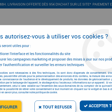
48H. LIVRAISON OFFERTE DÈS 95€ D'ACHAT SUR LE SITE* PAIEMENT 
 autorisez-vous à utiliser vos cookies ?
s seront utiles pour :
iorer l'interface et les fonctionnalités du site
CONFIGURATEURS
PROMOTIONS
urer les campagnes marketing et proposer des mises à jour sur nos prod
r l'authentification et surveiller les erreurs techniques
>
Garniture acier
>
Ensemble Aquitaine
>
Ensemble Aquitaine plaque 310
cookies sont nécessaires à des fins techniques, ils sont donc dispensés de consentement. D'a
res, peuvent être utilisés pour la personnalisation des annonces et du contenu, la mesure des anno
la connaissance de l'audience et le développement de produits, les données de géolocalisation p
cation par le balayage de l'appareil, le stockage et/ou l'accès aux informations sur un appareil. Si 
sentement, celui-ci sera valable sur l’ensemble des sous-domaines de Au comptoir de la quincaill
de la possibilité de retirer votre consentement à tout moment en cliquant sur le widget en bas à dr
 en savoir plus, consulter notre politique de cookie.
ENSEMBLE AQUITAINE P
195 MM
ACCEPTER T
Réf. :
420
NFIGURER
TOUT REFUSER