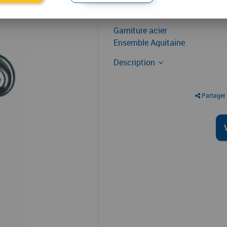
36
,
14
€
T
À partir de
Garniture acier
Ensemble Aquitaine
Description
Partager