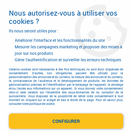
Livraison en 24/48H. Livraison offerte dès
95€ d'achat sur le site* Paiement en 4x
Nous autorisez-vous à utiliser vos
avec Paypal
cookies ?
0
Ils nous seront utiles pour :
Améliorer l'interface et les fonctionnalités du site
Mesurer les campagnes marketing et proposer des mises à
jour sur nos produits
Accueil
>
Quincaillerie d'agencement et d'ameublement
>
Garniture de meuble
>
Garniture de style
>
Finition porcelaine / fer forgé
Gérer l'authentification et surveiller les erreurs techniques
>
Bouton porcelaine blanche - fer cémenté patiné
Certains cookies sont nécessaires à des fins techniques, ils sont donc dispensés de
consentement. D'autres, non obligatoires, peuvent être utilisés pour la
personnalisation des annonces et du contenu, la mesure des annonces et du contenu,
la connaissance de l'audience et le développement de produits, les données de
géolocalisation précises et l'identification par le balayage de l'appareil, le stockage
et/ou l'accès aux informations sur un appareil. Si vous donnez votre consentement,
celui-ci sera valable sur l’ensemble des sous-domaines de Au comptoir de la
quincaillerie. Vous disposez de la possibilité de retirer votre consentement à tout
moment en cliquant sur le widget en bas à droite de la page. Pour en savoir plus,
consulter notre politique de cookie.
CONFIGURER