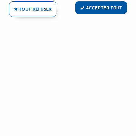
ACCEPTER TOUT
TOUT REFUSER
BOUTON PORCELAINE BLANCHE - FER
CÉMENTÉ PATINÉ
Réf. :
1879
25
,
08
€
TTC
À partir de