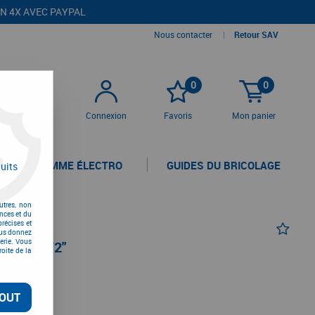
EN 4X AVEC PAYPAL
Nous contacter
|
Retour SAV
0
0
Connexion
Favoris
Mon panier
LA GAMME ÉLECTRO
GUIDES DU BRICOLAGE
uits
utres, non
nces et du
récises et
vous donnez
erie. Vous
RTES 1/2"
oite de la
TC
OUT