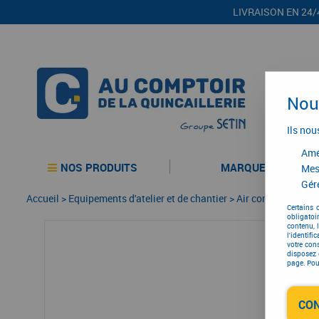
LIVRAISON EN 24/
Nous
Ils nou
Amél
NOS PRODUITS
MARQUES
Mes
Gére
Accueil
>
Equipements d'atelier et de chantier
>
Air comprimé
>
Ou
Certains 
obligatoi
contenu, 
l'identifi
votre con
disposez 
page. Pour
CO