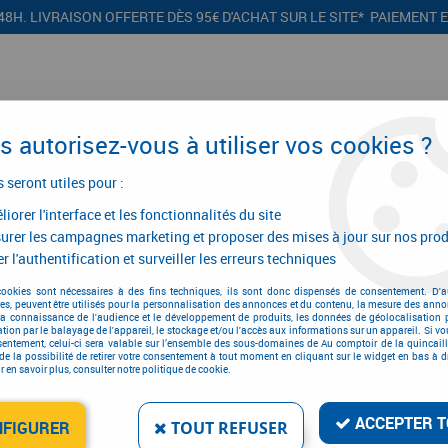
48H. LIVRAISON OFFERTE DÈS 95€ D'ACHAT SUR LE SITE* PAIEMENT 
 autorisez-vous à utiliser vos cookies ?
s seront utiles pour :
iorer l'interface et les fonctionnalités du site
CONFIGURATEURS
PROMOTIONS
urer les campagnes marketing et proposer des mises à jour sur nos prod
r l'authentification et surveiller les erreurs techniques
tillage air comprimé
>
Accessoires
>
Douilles à chocs courtes 1/2"
cookies sont nécessaires à des fins techniques, ils sont donc dispensés de consentement. D'a
res, peuvent être utilisés pour la personnalisation des annonces et du contenu, la mesure des anno
la connaissance de l'audience et le développement de produits, les données de géolocalisation p
cation par le balayage de l'appareil, le stockage et/ou l'accès aux informations sur un appareil. Si 
sentement, celui-ci sera valable sur l’ensemble des sous-domaines de Au comptoir de la quincaill
DOUILLES À CHOCS COU
de la possibilité de retirer votre consentement à tout moment en cliquant sur le widget en bas à dr
 en savoir plus, consulter notre politique de cookie.
Réf. :
5099
11
,
57
€
T
ACCEPTER T
À partir de
NFIGURER
TOUT REFUSER