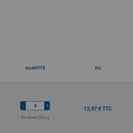
QUANTITÉ
P.U
-
+
12,97 € TTC
En stock (13 u.)